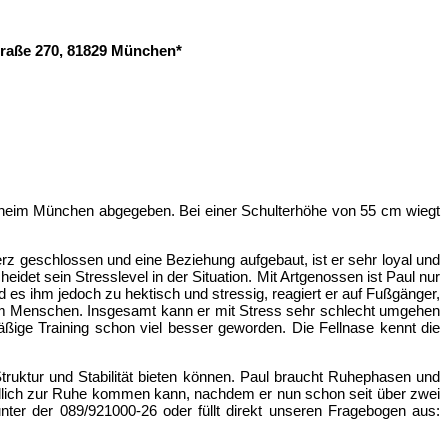
Straße 270, 81829 München*
ierheim München abgegeben. Bei einer Schulterhöhe von 55 cm wiegt
z geschlossen und eine Beziehung aufgebaut, ist er sehr loyal und
eidet sein Stresslevel in der Situation. Mit Artgenossen ist Paul nur
ird es ihm jedoch zu hektisch und stressig, reagiert er auf Fußgänger,
ch am Menschen. Insgesamt kann er mit Stress sehr schlecht umgehen
äßige Training schon viel besser geworden. Die Fellnase kennt die
ruktur und Stabilität bieten können. Paul braucht Ruhephasen und
endlich zur Ruhe kommen kann, nachdem er nun schon seit über zwei
ter der 089/921000-26 oder füllt direkt unseren Fragebogen aus: