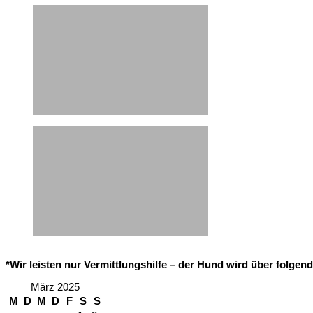
*Wir leisten nur Vermittlungshilfe – der Hund wird über folge
März 2025
M
D
M
D
F
S
S