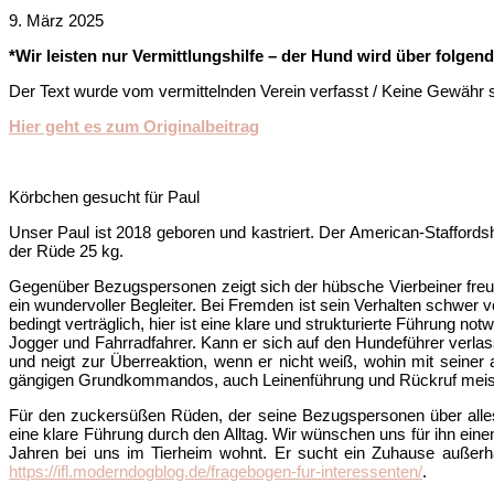
9. März 2025
*Wir leisten nur Vermittlungshilfe – der Hund wird über folge
Der Text wurde vom vermittelnden Verein verfasst / Keine Gewähr 
Hier geht es zum Originalbeitrag
Körbchen gesucht für Paul
Unser Paul ist 2018 geboren und kastriert. Der American-Stafford
der Rüde 25 kg.
Gegenüber Bezugspersonen zeigt sich der hübsche Vierbeiner freun
ein wundervoller Begleiter. Bei Fremden ist sein Verhalten schwer vo
bedingt verträglich, hier ist eine klare und strukturierte Führung no
Jogger und Fahrradfahrer. Kann er sich auf den Hundeführer verlas
und neigt zur Überreaktion, wenn er nicht weiß, wohin mit seiner
gängigen Grundkommandos, auch Leinenführung und Rückruf meiste
Für den zuckersüßen Rüden, der seine Bezugspersonen über alles 
eine klare Führung durch den Alltag. Wir wünschen uns für ihn ei
Jahren bei uns im Tierheim wohnt. Er sucht ein Zuhause außerha
https://ifl.moderndogblog.de/fragebogen-fur-interessenten/
.