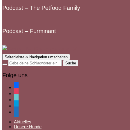
Podcast – The Petfood Family
Podcast – Furminant
Seitenleiste & Navigation umschalten
Folge uns
facebook
instagram
tiktok
paypal
mail
Aktuelles
Unsere Hunde