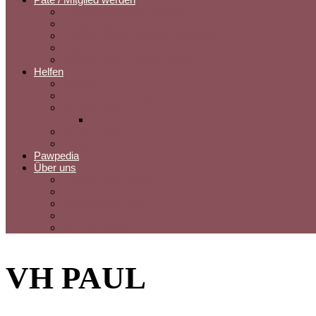
Futterpatenschaft – Ungarn
Medizinpatenschaft – Rumänien
Patenschaft für Gnadenbrothunde
Mitglied werden
Aktives Teammitglied werden
Helfen
Spenden
Kochbuch für den guten Zweck
Merchandise
Sommermerch
Sachspenden
Pflegestelle werden
Pawpedia
Über uns
Unsere Geschichte
Unser Team
Spitzrettung Ungarn
Rumänienprojekt
Vereinssatzung
VH PAUL