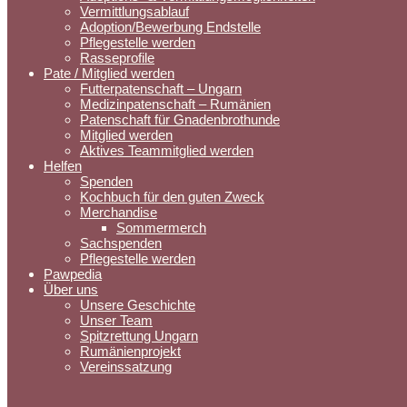
Vermittlungsablauf
Adoption/Bewerbung Endstelle
Pflegestelle werden
Rasseprofile
Pate / Mitglied werden
Futterpatenschaft – Ungarn
Medizinpatenschaft – Rumänien
Patenschaft für Gnadenbrothunde
Mitglied werden
Aktives Teammitglied werden
Helfen
Spenden
Kochbuch für den guten Zweck
Merchandise
Sommermerch
Sachspenden
Pflegestelle werden
Pawpedia
Über uns
Unsere Geschichte
Unser Team
Spitzrettung Ungarn
Rumänienprojekt
Vereinssatzung