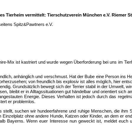
ndes Tierheim vermittelt: Tierschutzverein München e.V. Riemer 
seitens Spitz&Pawtners e.V.
shire-Mix ist kastriert und wurde wegen Überforderung bei uns im T
dlich, anhänglich und verschmust. Hat der Bube eine Person ins Her
rherzusehen; von freundlich bis explosiv ist alles möglich, hier entsch
twendig. Grundsätzlich bewegt sich der Terrier stabil in der Umwelt, w
sen, bleibt er in Alltagssituationen gut händelbar und orientiert si
 angestauten Energie. Dieses Verhalten ist jedoch durch das regelm
rt er problemlos.
stellt, suchen wir hundeerfahrene und ruhige Menschen, die ihm St
nen Einzelplatz ohne andere Hunde, Katzen oder Kinder, an dem er 
lb Bayerns. Wenn euer Interesse nun geweckt ist, meldet euch un