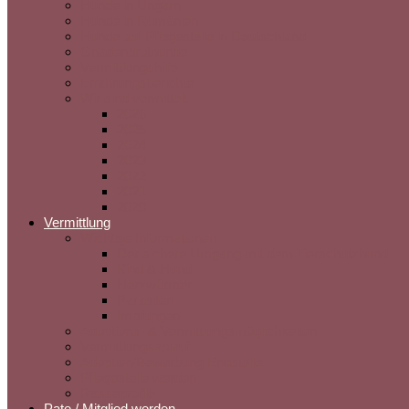
Hunde in Ungarn
Hunde in Rumänien
Hunde auf Pflegestelle in Deutschland
Gnadenbrothunde
Vermittlungshilfe
Erfahrungsberichte
Wir sind vermittelt
2026
2025
2024
2023
2022
2021
2020
Vermittlung
Wichtige Informationen
Der sichere Umgang mit dem Tierschutzhund
Kind & Hund
Herzwürmer
Parasiten
Impfungen
Adoptions- & Vermittlungsmöglichkeiten
Vermittlungsablauf
Adoption/Bewerbung Endstelle
Pflegestelle werden
Rasseprofile
Pate / Mitglied werden