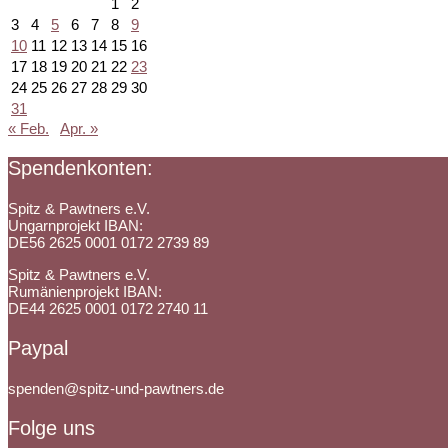
1
2
3
4
5
6
7
8
9
10
11
12
13
14
15
16
17
18
19
20
21
22
23
24
25
26
27
28
29
30
31
« Feb.
Apr. »
Spendenkonten:
Spitz & Pawtners e.V.
Ungarnprojekt IBAN:
DE56 2625 0001 0172 2739 89
Spitz & Pawtners e.V.
Rumänienprojekt IBAN:
DE44 2625 0001 0172 2740 11
Paypal
spenden@spitz-und-pawtners.de
Folge uns