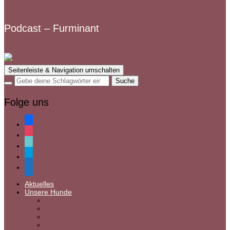
Podcast – Furminant
Seitenleiste & Navigation umschalten
Folge uns
facebook
instagram
tiktok
paypal
mail
Aktuelles
Unsere Hunde
Hunde in Ungarn
Hunde in Rumänien
Hunde auf Pflegestelle in Deutschland
Gnadenbrothunde