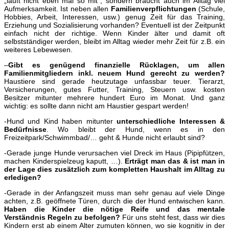
„läuft nicht eben mal so mit“, sondern braucht auch im Alltag viel
Aufmerksamkeit. Ist neben allen
Familienverpflichtungen
(Schule,
Hobbies, Arbeit, Interessen, usw.) genug Zeit für das Training,
Erziehung und Sozialisierung vorhanden? Eventuell ist der Zeitpunkt
einfach nicht der richtige. Wenn Kinder älter und damit oft
selbstständiger werden, bleibt im Alltag wieder mehr Zeit für z.B. ein
weiteres Lebewesen.
–
Gibt es genügend finanzielle Rücklagen, um allen
Familienmitgliedern inkl. neuem Hund gerecht zu werden?
Haustiere sind gerade heutzutage unfassbar teuer. Tierarzt,
Versicherungen, gutes Futter, Training, Steuern usw. kosten
Besitzer mitunter mehrere hundert Euro im Monat. Und ganz
wichtig: es sollte dann nicht am Haustier gespart werden!
-Hund und Kind haben mitunter
unterschiedliche Interessen &
Bedürfnisse
. Wo bleibt der Hund, wenn es in den
Freizeitpark/Schwimmbad/… geht & Hunde nicht erlaubt sind?
-Gerade junge Hunde verursachen viel Dreck im Haus (Pipipfützen,
machen Kinderspielzeug kaputt, …).
Erträgt man das & ist man in
der Lage dies zusätzlich zum kompletten Haushalt im Alltag zu
erledigen?
-Gerade in der Anfangszeit muss man sehr genau auf viele Dinge
achten, z.B. geöffnete Türen, durch die der Hund entwischen kann.
Haben die Kinder die nötige Reife und das mentale
Verständnis Regeln zu befolgen?
Für uns steht fest, dass wir dies
Kindern erst ab einem Alter zumuten können, wo sie kognitiv in der