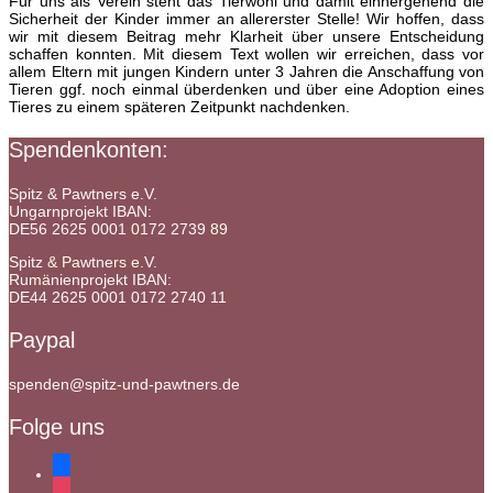
Für uns als Verein steht das Tierwohl und damit einhergehend die
Sicherheit der Kinder immer an allererster Stelle! Wir hoffen, dass
wir mit diesem Beitrag mehr Klarheit über unsere Entscheidung
schaffen konnten. Mit diesem Text wollen wir erreichen, dass vor
allem Eltern mit jungen Kindern unter 3 Jahren die Anschaffung von
Tieren ggf. noch einmal überdenken und über eine Adoption eines
Tieres zu einem späteren Zeitpunkt nachdenken.
Spendenkonten:
Spitz & Pawtners e.V.
Ungarnprojekt IBAN:
DE56 2625 0001 0172 2739 89
Spitz & Pawtners e.V.
Rumänienprojekt IBAN:
DE44 2625 0001 0172 2740 11
Paypal
spenden@spitz-und-pawtners.de
Folge uns
facebook
instagram