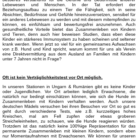
Lebewesen und Menschen. In der Tat erfordert der
Beziehungsaufbau zu einem Tier die Fähigkeit, sich in seine
Absichten, Bedürfnisse und Gefühle hineinzuversetzen, sensibel für
ein anderes Lebewesen zu werden und mit diesem mitempfinden zu
können, es einfühlsam und bewertungsfrei anzunehmen. Auch
gesundheitliche Vorteile bietet das Zusammenleben von Kindern
und Tieren, denn auch hier beweisen Studien, dass eben diese
Kinder ein stärkeres Immunsystem zu haben scheinen und seltener
krank werden. Wenn jetzt so viel für ein gemeinsames Aufwachsen
von z.B. Hund und Kind spricht, warum kommt für uns als Verein
eine Direktvermittlung aus dem Ausland an Familien mit Kindern
unter 7 Jahren nicht in Frage?
Oft ist kein Verträglichkeitstest vor Ort möglich.
In unseren Stationen in Ungarn & Rumänien gibt es keine Kinder
oder Jugendlichen. Vor Ort arbeiten lediglich Erwachsene, die
natürlich nur bedingt einschätzen können, wie sich die Hunde im
Zusammenleben mit Kindern verhalten werden. Auch unsere
deutschen Mädels versuchen bei ihren Besuchen vor Ort so gut es
geht durch verschiedene Tests, wie z.B. kurzzeitiges hohes
Kreischen, mal am Fell zupfen oder etwas groberen
Streicheleinheiten, zu schauen, wie die Hunde reagieren würden.
Trotzdem ist das natürlich keine 100%ige Repräsentation für das
permanente Zusammenleben mit kleinen Kindern, sondern eben
nur Momentaufnahmen mit Erwachsenen. Wir können für unseren