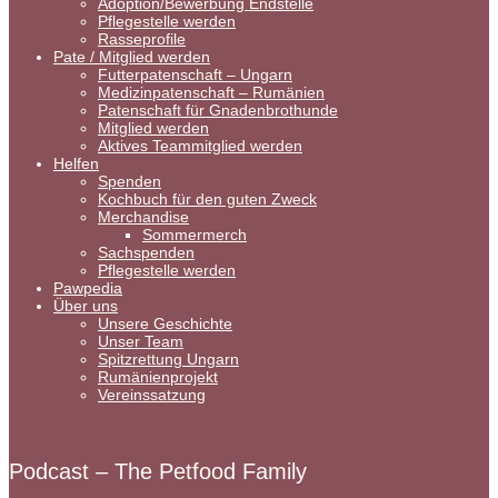
Adoption/Bewerbung Endstelle
Pflegestelle werden
Rasseprofile
Pate / Mitglied werden
Futterpatenschaft – Ungarn
Medizinpatenschaft – Rumänien
Patenschaft für Gnadenbrothunde
Mitglied werden
Aktives Teammitglied werden
Helfen
Spenden
Kochbuch für den guten Zweck
Merchandise
Sommermerch
Sachspenden
Pflegestelle werden
Pawpedia
Über uns
Unsere Geschichte
Unser Team
Spitzrettung Ungarn
Rumänienprojekt
Vereinssatzung
Podcast – The Petfood Family