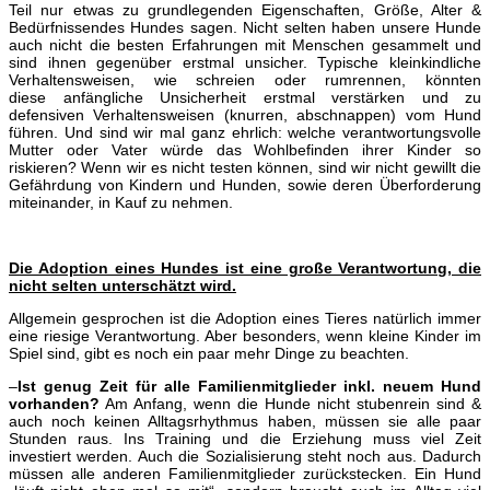
Teil nur etwas zu grundlegenden Eigenschaften, Größe, Alter &
Bedürfnissendes Hundes sagen. Nicht selten haben unsere Hunde
auch nicht die besten Erfahrungen mit Menschen gesammelt und
sind ihnen gegenüber erstmal unsicher. Typische
kleinkindliche
Verhaltensweisen, wie schreien oder rumrennen, könnten
diese anfängliche Unsicherheit erstmal verstärken und zu
defensiven Verhaltensweisen (knurren, abschnappen) vom Hund
führen. Und sind wir mal ganz ehrlich: welche verantwortungsvolle
Mutter oder Vater würde das Wohlbefinden ihrer Kinder so
riskieren? Wenn wir es nicht testen können, sind wir nicht gewillt die
Gefährdung von Kindern und Hunden, sowie deren Überforderung
miteinander, in Kauf zu nehmen.
Die Adoption eines Hundes ist eine große Verantwortung, die
nicht selten unterschätzt wird.
Allgemein gesprochen ist die Adoption eines Tieres natürlich immer
eine riesige Verantwortung. Aber besonders, wenn kleine Kinder im
Spiel sind, gibt es noch ein paar mehr Dinge zu beachten.
–
Ist genug Zeit für alle Familienmitglieder inkl. neuem Hund
vorhanden?
Am Anfang, wenn die Hunde nicht stubenrein sind &
auch noch keinen Alltagsrhythmus haben, müssen sie alle paar
Stunden raus. Ins Training und die Erziehung muss viel Zeit
investiert werden. Auch die Sozialisierung steht noch aus. Dadurch
müssen alle anderen Familienmitglieder zurückstecken. Ein Hund