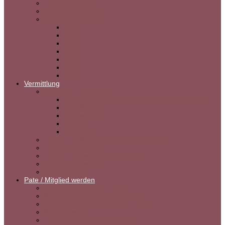
Vermittlungshilfe
Erfahrungsberichte
Wir sind vermittelt
2026
2025
2024
2023
2022
2021
2020
Vermittlung
Wichtige Informationen
Der sichere Umgang mit dem Tierschutzhund
Kind & Hund
Herzwürmer
Parasiten
Impfungen
Adoptions- & Vermittlungsmöglichkeiten
Vermittlungsablauf
Adoption/Bewerbung Endstelle
Pflegestelle werden
Rasseprofile
Pate / Mitglied werden
Futterpatenschaft – Ungarn
Medizinpatenschaft – Rumänien
Patenschaft für Gnadenbrothunde
Mitglied werden
Aktives Teammitglied werden