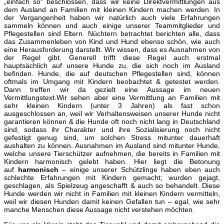
„einfach so“ beschlossen, dass wir keine Direktvermittlungen aus
dem Ausland an Familien mit kleinen Kindern machen werden. In
der Vergangenheit haben wir natürlich auch viele Erfahrungen
sammeln können und auch einige unserer Teammitglieder und
Pflegestellen sind Eltern. Nüchtern betrachtet berichten alle, dass
das Zusammenleben von Kind und Hund ebenso schön, wie auch
eine Herausforderung darstellt. Wir wissen, dass es Ausnahmen von
der Regel gibt. Generell trifft diese Regel auch erstmal
hauptsächlich auf unsere Hunde zu, die sich noch im Ausland
befinden. Hunde, die auf deutschen Pflegestellen sind, können
oftmals im Umgang mit Kindern beobachtet & getestet werden.
Dann treffen wir da gezielt eine Aussage im neuen
Vermittlungstext.Wir sehen aber eine Vermittlung an Familien mit
sehr kleinen Kindern (unter 3 Jahren) als fast schon
ausgeschlossen an, weil wir Verhaltensweisen unserer Hunde nicht
garantieren können & die Hunde oft noch nicht lang in Deutschland
sind, sodass ihr Charakter und ihre Sozialisierung noch nicht
gefestigt genug sind, um solchen Stress mitunter dauerhaft
aushalten zu können. Ausnahmen im Ausland sind mitunter Hunde,
welche unsere Tierschützer aufnehmen, die bereits in Familien mit
Kindern harmonisch gelebt haben. Hier liegt die Betonung
auf
harmonisch
– einige unserer Schützlinge haben eben auch
schlechte Erfahrungen mit Kindern gemacht; wurden gejagt,
geschlagen, als Spielzeug angeschafft & auch so behandelt. Diese
Hunde werden wir nicht in Familien mit kleinen Kindern vermitteln,
weil wir diesen Hunden damit keinen Gefallen tun – egal, wie sehr
manche Menschen diese Aussage nicht verstehen möchten.