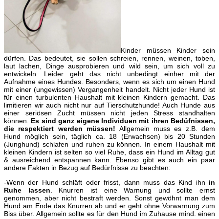
Kinder müssen Kinder sein
dürfen. Das bedeutet, sie sollen schreien, rennen, weinen, toben,
laut lachen, Dinge ausprobieren und wild sein, um sich voll zu
entwickeln. Leider geht das nicht unbedingt einher mit der
Aufnahme eines Hundes. Besonders, wenn es sich um einen Hund
mit einer (ungewissen) Vergangenheit handelt. Nicht jeder Hund ist
für einen turbulenten Haushalt mit kleinen Kindern gemacht. Das
limitieren wir auch nicht nur auf Tierschutzhunde! Auch Hunde aus
einer seriösen Zucht müssen nicht jeden Stress standhalten
können.
Es sind ganz eigene Individuen mit ihren Bedüfnissen,
die respektiert werden müssen!
Allgemein muss es z.B. dem
Hund möglich sein, täglich ca. 18 (Erwachsen) bis 20 Stunden
(Junghund) schlafen und ruhen zu können. In einem Haushalt mit
kleinen Kindern ist selten so viel Ruhe, dass ein Hund im Alltag gut
& ausreichend entspannen kann. Ebenso gibt es auch ein paar
andere Fakten in Bezug auf Bedürfnisse zu beachten:
-Wenn der Hund schläft oder frisst, dann muss das Kind ihn
in
Ruhe lassen
. Knurren ist eine Warnung und sollte ernst
genommen, aber nicht bestraft werden. Sonst gewöhnt man dem
Hund am Ende das Knurren ab und er geht ohne Vorwarnung zum
Biss über. Allgemein sollte es für den Hund im Zuhause mind. einen