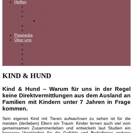
Helfen
Spenden
Kochbuch für den guten Zweck
Merchandise
Sommermerch
Sachspenden
Pflegestelle werden
Pawpedia
Über uns
Unsere Geschichte
Unser Team
Spitzrettung Ungarn
Rumänienprojekt
Vereinssatzung
KIND & HUND
Kind & Hund – Warum für uns in der Regel
keine Direktvermittlungen aus dem Ausland an
Familien mit Kindern unter 7 Jahren in Frage
kommen.
Sein eigenes Kind mit Tieren aufwachsen zu sehen ist für die
meisten (tierlieben) Eltern ein Traum. Kinder lernen auch viel vom
gemeinsamen Zusammenleben und entwickeln laut Studien ein
besseres Verständnis für die Gefühle und Bedürfnisse anderer