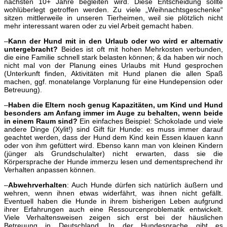
nächsten 10+ Jahre begleiten wird. Diese Entscheidung sollte
wohlüberlegt getroffen werden. Zu viele „Weihnachtsgeschenke“
sitzen mittlerweile in unseren Tierheimen, weil sie plötzlich nicht
mehr interessant waren oder zu viel Arbeit gemacht haben.
–
Kann der Hund mit in den Urlaub oder wo wird er alternativ
untergebracht?
Beides ist oft mit hohen Mehrkosten verbunden,
die eine Familie schnell stark belasten können; & da haben wir noch
nicht mal von der Planung eines Urlaubs mit Hund gesprochen
(Unterkunft finden, Aktivitäten mit Hund planen die allen Spaß
machen, ggf. monatelange Vorplanung für eine Hundepension oder
Betreuung).
–
Haben die Eltern noch genug Kapazitäten, um Kind und Hund
besonders am Anfang immer im Auge zu behalten, wenn beide
in einem Raum sind?
Ein einfaches Beispiel: Schokolade und viele
andere Dinge (Xylit!) sind Gift für Hunde: es muss immer darauf
geachtet werden, dass der Hund dem Kind kein Essen klauen kann
oder von ihm gefüttert wird. Ebenso kann man von kleinen Kindern
(jünger als Grundschulalter) nicht erwarten, dass sie die
Körpersprache der Hunde immerzu lesen und dementsprechend ihr
Verhalten anpassen können.
–
Abwehrverhalten
: Auch Hunde dürfen sich natürlich äußern und
wehren, wenn ihnen etwas widerfährt, was ihnen nicht gefällt.
Eventuell haben die Hunde in ihrem bisherigen Leben aufgrund
ihrer Erfahrungen auch eine Ressourcenproblematik entwickelt.
Viele Verhaltensweisen zeigen sich erst bei der häuslichen
Betreuung in Deutschland. In der Hundesprache gibt es