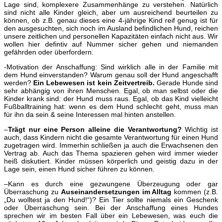
Lage sind, komplexere Zusammenhänge zu verstehen. Natürlich
sind nicht alle Kinder gleich, aber um ausreichend beurteilen zu
können, ob z.B. genau dieses eine 4-jährige Kind reif genug ist für
den ausgesuchten, sich noch im Ausland befindlichen Hund, reichen
unsere zeitlichen und personellen Kapazitäten einfach nicht aus. Wir
wollen hier defintiv auf Nummer sicher gehen und niemanden
gefährden oder überfordern.
-Motivation der Anschaffung: Sind wirklich alle in der Familie mit
dem Hund einverstanden? Warum genau soll der Hund angeschafft
werden?
Ein Lebewesen ist kein Zeitvertreib.
Gerade Hunde sind
sehr abhängig von ihren Menschen. Egal, ob man selbst oder die
Kinder krank sind: der Hund muss raus. Egal, ob das Kind vielleicht
Fußballtraining hat: wenn es dem Hund schlecht geht, muss man
für ihn da sein & seine Interessen mal hinten anstellen.
–
Trägt nur eine Person alleine die Verantwortung?
Wichtig ist
auch, dass Kindern nicht die gesamte Verantwortung für einen Hund
zugetragen wird. Immerhin schließen ja auch die Erwachsenen den
Vertrag ab. Auch das Thema spazieren gehen wird immer wieder
heiß diskutiert.
Kinder müssen körperlich und geistig dazu in der
Lage sein, einen Hund sicher führen zu können.
–
Kann es durch eine gezwungene Überzeugung oder gar
Überraschung zu
Auseinandersetzungen im Alltag
kommen (z.B.
„Du wolltest ja den Hund!“)? Ein Tier sollte niemals ein Geschenk
oder Überraschung sein. Bei der Anschaffung eines Hundes
sprechen wir im besten Fall über ein Lebewesen, was euch die