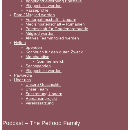
Adoption/Bewerbung Endstelle
Pflegestelle werden
Rasseprofile
Pate / Mitglied werden
Futterpatenschaft – Ungarn
Medizinpatenschaft – Rumänien
Patenschaft für Gnadenbrothunde
Mitglied werden
Aktives Teammitglied werden
Helfen
Spenden
Kochbuch für den guten Zweck
Merchandise
Sommermerch
Sachspenden
Pflegestelle werden
Pawpedia
Über uns
Unsere Geschichte
Unser Team
Spitzrettung Ungarn
Rumänienprojekt
Vereinssatzung
Podcast – The Petfood Family