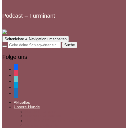
Podcast – Furminant
Seitenleiste & Navigation umschalten
Folge uns
facebook
instagram
tiktok
paypal
mail
Aktuelles
Unsere Hunde
Hunde in Ungarn
Hunde in Rumänien
Hunde auf Pflegestelle in Deutschland
Gnadenbrothunde