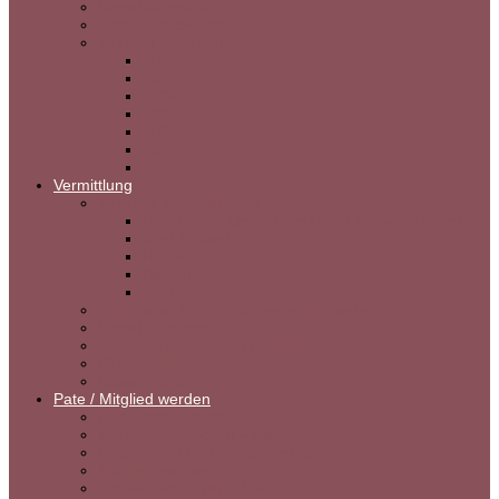
Vermittlungshilfe
Erfahrungsberichte
Wir sind vermittelt
2026
2025
2024
2023
2022
2021
2020
Vermittlung
Wichtige Informationen
Der sichere Umgang mit dem Tierschutzhund
Kind & Hund
Herzwürmer
Parasiten
Impfungen
Adoptions- & Vermittlungsmöglichkeiten
Vermittlungsablauf
Adoption/Bewerbung Endstelle
Pflegestelle werden
Rasseprofile
Pate / Mitglied werden
Futterpatenschaft – Ungarn
Medizinpatenschaft – Rumänien
Patenschaft für Gnadenbrothunde
Mitglied werden
Aktives Teammitglied werden