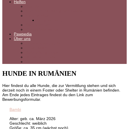
Helfen
Spenden
Kochbuch für den guten Zweck
Merchandise
Sommermerch
Sachspenden
Pflegestelle werden
Pawpedia
Über uns
Unsere Geschichte
Unser Team
Spitzrettung Ungarn
Rumänienprojekt
Vereinssatzung
HUNDE IN RUMÄNIEN
Hier findest du alle Hunde, die zur Vermittlung stehen und sich
derzeit noch in einem Foster oder Shelter in Rumänien befinden.
Am Ende jedes Eintrages findest du den Link zum
Bewerbungsformular.
Bambi
Alter: geb. ca. März 2026
Geschlecht: weiblich
Größe: ca. 35 cm (wächst noch)