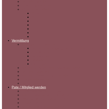
Vermittlungshilfe
Erfahrungsberichte
Wir sind vermittelt
2026
2025
2024
2023
2022
2021
2020
Vermittlung
Wichtige Informationen
Der sichere Umgang mit dem Tierschutzhund
Kind & Hund
Herzwürmer
Parasiten
Impfungen
Adoptions- & Vermittlungsmöglichkeiten
Vermittlungsablauf
Adoption/Bewerbung Endstelle
Pflegestelle werden
Rasseprofile
Pate / Mitglied werden
Futterpatenschaft – Ungarn
Medizinpatenschaft – Rumänien
Patenschaft für Gnadenbrothunde
Mitglied werden
Aktives Teammitglied werden