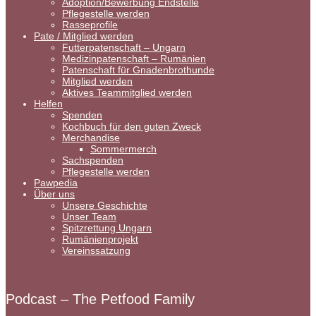
Adoption/Bewerbung Endstelle
Pflegestelle werden
Rasseprofile
Pate / Mitglied werden
Futterpatenschaft – Ungarn
Medizinpatenschaft – Rumänien
Patenschaft für Gnadenbrothunde
Mitglied werden
Aktives Teammitglied werden
Helfen
Spenden
Kochbuch für den guten Zweck
Merchandise
Sommermerch
Sachspenden
Pflegestelle werden
Pawpedia
Über uns
Unsere Geschichte
Unser Team
Spitzrettung Ungarn
Rumänienprojekt
Vereinssatzung
Podcast – The Petfood Family