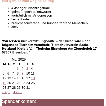
Hier geht es zum Originalbeitrag
4 Jähriger Mischlingsrüde
geimpft, gechipt, entwurmt
verträglich mit Artgenossen
keine Kinder
braucht souveräne und hundeerfahrene Menschen
aktiv
*Wir leisten nur Vermittlungshilfe – der Hund wird über
folgendes Tierheim vermittelt: Tierschutzverein Saale-
Holzland-Kreis e.V. – Tierheim Eisenberg Am Ziegelteich
17
07607 Eisenberg*
Mai 2025
M
D
M
D
F
S
S
1
2
3
4
5
6
7
8
9
10
11
12
13
14
15
16
17
18
19
20
21
22
23
24
25
26
27
28
29
30
31
« Apr.
Juni »
Spendenkonten: