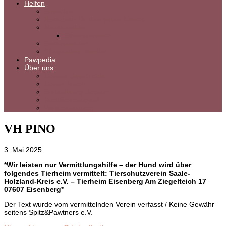
Helfen
Spenden
Kochbuch für den guten Zweck
Merchandise
Sommermerch
Sachspenden
Pflegestelle werden
Pawpedia
Über uns
Unsere Geschichte
Unser Team
Spitzrettung Ungarn
Rumänienprojekt
Vereinssatzung
VH PINO
3. Mai 2025
*Wir leisten nur Vermittlungshilfe – der Hund wird über
folgendes Tierheim vermittelt: Tierschutzverein Saale-
Holzland-Kreis e.V. – Tierheim Eisenberg Am Ziegelteich
17
07607 Eisenberg*
Der Text wurde vom vermittelnden Verein verfasst / Keine Gewähr
seitens Spitz&Pawtners e.V.