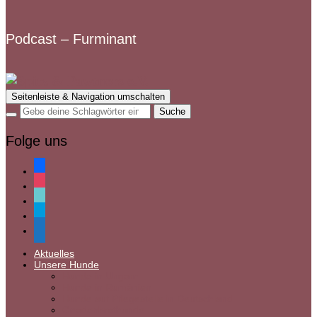
Podcast – Furminant
Seitenleiste & Navigation umschalten
Folge uns
facebook
instagram
tiktok
paypal
mail
Aktuelles
Unsere Hunde
Hunde in Ungarn
Hunde in Rumänien
Hunde auf Pflegestelle in Deutschland
Gnadenbrothunde