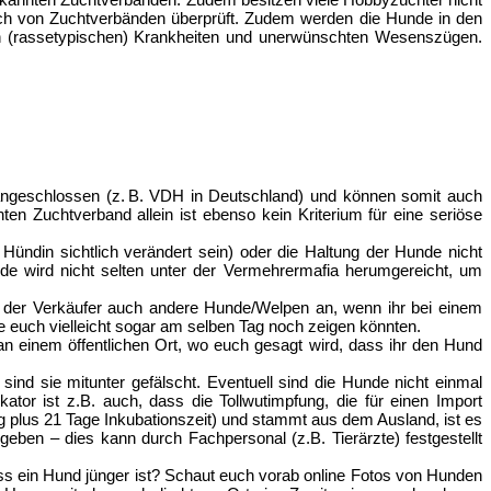
noch von Zuchtverbänden überprüft. Zudem werden die Hunde in den
 von (rassetypischen) Krankheiten und unerwünschten Wesenszügen.
angeschlossen (z. B. VDH in Deutschland) und können somit auch
en Zuchtverband allein ist ebenso kein Kriterium für eine seriöse
 Hündin sichtlich verändert sein) oder die Haltung der Hunde nicht
de wird nicht selten unter der Vermehrermafia herumgereicht, um
ch der Verkäufer auch andere Hunde/Welpen an, wenn ihr bei einem
e euch vielleicht sogar am selben Tag noch zeigen könnten.
en an einem öffentlichen Ort, wo euch gesagt wird, dass ihr den Hund
sind sie mitunter gefälscht. Eventuell sind die Hunde nicht einmal
tor ist z.B. auch, dass die Tollwutimpfung, die für einen Import
g plus 21 Tage Inkubationszeit) und stammt aus dem Ausland, ist es
geben – dies kann durch Fachpersonal (z.B. Tierärzte) festgestellt
ss ein Hund jünger ist? Schaut euch vorab online Fotos von Hunden