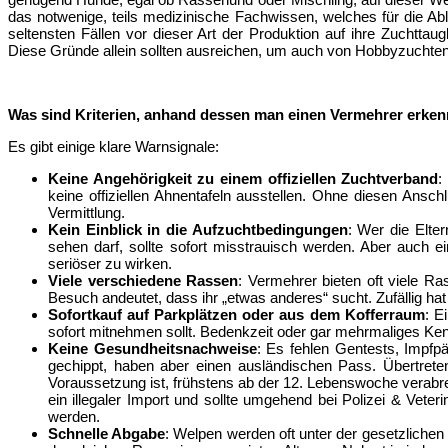
das notwenige, teils medizinische Fachwissen, welches für die A
seltensten Fällen vor dieser Art der Produktion auf ihre Zuchtt
Diese Gründe allein sollten ausreichen, um auch von Hobbyzucht
Was sind Kriterien, anhand dessen man einen Vermehrer erke
Es gibt einige klare Warnsignale:
Keine Angehörigkeit zu einem offiziellen Zuchtverband
:
keine offiziellen Ahnentafeln ausstellen. Ohne diesen Ansch
Vermittlung.
Kein Einblick in die Aufzuchtbedingungen
: Wer die Elte
sehen darf, sollte sofort misstrauisch werden. Aber auch 
seriöser zu wirken.
Viele verschiedene Rassen
: Vermehrer bieten oft viele R
Besuch andeutet, dass ihr „etwas anderes“ sucht. Zufällig ha
Sofortkauf auf Parkplätzen oder aus dem Kofferraum
: E
sofort mitnehmen sollt. Bedenkzeit oder gar mehrmaliges Ke
Keine Gesundheitsnachweise
: Es fehlen Gentests, Impfpä
gechippt, haben aber einen ausländischen Pass. Übertreten
Voraussetzung ist, frühstens ab der 12. Lebenswoche verabre
ein illegaler Import und sollte umgehend bei Polizei & Vete
werden.
Schnelle Abgabe
: Welpen werden oft unter der gesetzliche