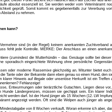
bläufe absolut essenziell ist. Sie werden weder vom Veterinäramt 
auglichkeit geprüft. Somit kommt es gegebenenfalls zur Vererbung
en Abstand zu nehmen.
nnen kann?
 Vermehrer sind (in der Regel) keinem anerkannten Zuchtverband 
luss fehlt jede Kontrolle. MERKE: Der Anschluss an einen anerkannt
rntiere (zumindest die Mutterhündin – das Gesäuge sollte bei dieser
eine sporadisch eingerichtete Wohnung ohne persönliche Gegenstän
assen oder moderne Rassemixe gleichzeitig an. Mitunter bietet eu
t die Tante oder der Bekannte dann eben genau so einen Hund, den si
in klarer Hinweis auf illegale oder unseriöse Herkunft ist ein Treff
nnenlernen? Fehlanzeige!
sse, Entwurmungen oder tierärztliche Gutachten. Liegen diese vor, 
 Hunde Ländergrenzen, müssen sie gechippt sein. Ein klarer Indika
icht werden darf. Ist der Hund jünger als 15 Wochen (12. LW Impfun
rinäramt angezeigt werden. Oft sind die Welpen auch jünger als ange
n Mindestabgabe von 8 Wochen verkauft. Woran erkenne ich aber, da