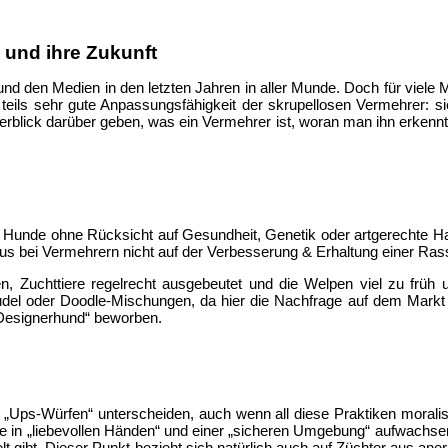
 und ihre Zukunft
und den Medien in den letzten Jahren in aller Munde. Doch für viel
 teils sehr gute Anpassungsfähigkeit der skrupellosen Vermehrer: si
Überblick darüber geben, was ein Vermehrer ist, woran man ihn erken
 Hunde ohne Rücksicht auf Gesundheit, Genetik oder artgerechte Halt
s bei Vermehrern nicht auf der Verbesserung & Erhaltung einer Rasse,
, Zuchttiere regelrecht ausgebeutet und die Welpen viel zu früh u
el oder Doodle-Mischungen, da hier die Nachfrage auf dem Markt be
 „Designerhund“ beworben.
„Ups-Würfen“ unterscheiden, auch wenn all diese Praktiken moralis
nde in „liebevollen Händen“ und einer „sicheren Umgebung“ aufwachs
t gibt. Dieser Punkt bezieht sich natürlich auch auf Züchter aus an