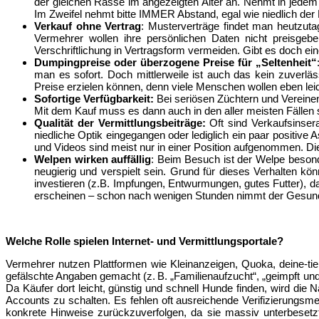
der gleichen Rasse im angezeigten Alter an. Nehmt in jedem
Im Zweifel nehmt bitte IMMER Abstand, egal wie niedlich der H
Verkauf ohne Vertrag
: Musterverträge findet man heutzutag
Vermehrer wollen ihre persönlichen Daten nicht preisge
Verschriftlichung in Vertragsform vermeiden. Gibt es doch ei
Dumpingpreise oder überzogene Preise für „Seltenheit“
man es sofort. Doch mittlerweile ist auch das kein zuverl
Preise erzielen können, denn viele Menschen wollen eben leid
Sofortige Verfügbarkeit:
Bei seriösen Züchtern und Vereinen
Mit dem Kauf muss es dann auch in den aller meisten Fälle
Qualität der Vermittlungsbeiträge:
Oft sind Verkaufsinser
niedliche Optik eingegangen oder lediglich ein paar positive
und Videos sind meist nur in einer Position aufgenommen. Die
Welpen wirken auffällig
: Beim Besuch ist der Welpe besonde
neugierig und verspielt sein. Grund für dieses Verhalten k
investieren (z.B. Impfungen, Entwurmungen, gutes Futter), 
erscheinen – schon nach wenigen Stunden nimmt der Gesundh
Welche Rolle spielen Internet- und Vermittlungsportale?
Vermehrer nutzen Plattformen wie Kleinanzeigen, Quoka, deine-tier
gefälschte Angaben gemacht (z. B. „Familienaufzucht“, „geimpft und
Da Käufer dort leicht, günstig und schnell Hunde finden, wird di
Accounts zu schalten. Es fehlen oft ausreichende Verifizierungsme
konkrete Hinweise zurückzuverfolgen, da sie massiv unterbese