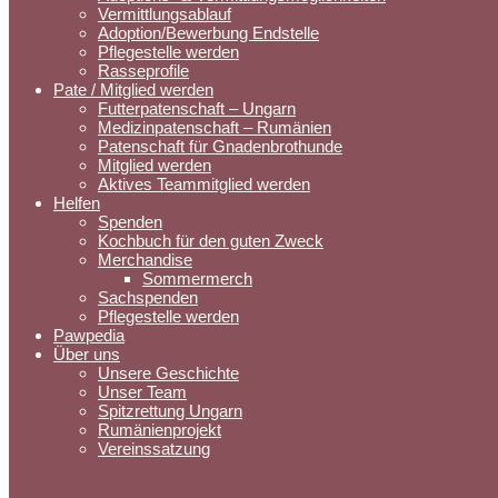
Vermittlungsablauf
Adoption/Bewerbung Endstelle
Pflegestelle werden
Rasseprofile
Pate / Mitglied werden
Futterpatenschaft – Ungarn
Medizinpatenschaft – Rumänien
Patenschaft für Gnadenbrothunde
Mitglied werden
Aktives Teammitglied werden
Helfen
Spenden
Kochbuch für den guten Zweck
Merchandise
Sommermerch
Sachspenden
Pflegestelle werden
Pawpedia
Über uns
Unsere Geschichte
Unser Team
Spitzrettung Ungarn
Rumänienprojekt
Vereinssatzung