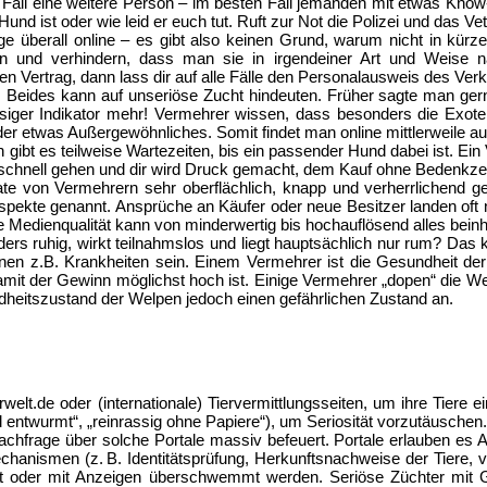
 Fall eine weitere Person – im besten Fall jemanden mit etwas Know
und ist oder wie leid er euch tut. Ruft zur Not die Polizei und das Ve
e überall online – es gibt also keinen Grund, warum nicht in kürzes
ben und verhindern, dass man sie in irgendeiner Art und Weise 
nen Vertrag, dann lass dir auf alle Fälle den Personalausweis des Ver
: Beides kann auf unseriöse Zucht hindeuten. Früher sagte man gern
ässiger Indikator mehr! Vermehrer wissen, dass besonders die Exo
er etwas Außergewöhnliches. Somit findet man online mittlerweile au
 gibt es teilweise Wartezeiten, bis ein passender Hund dabei ist. Ei
n schnell gehen und dir wird Druck gemacht, dem Kauf ohne Bedenkz
ate von Vermehrern sehr oberflächlich, knapp und verherrlichend ge
 Aspekte genannt. Ansprüche an Käufer oder neue Besitzer landen oft
 Medienqualität kann von minderwertig bis hochauflösend alles beinh
rs ruhig, wirkt teilnahmslos und liegt hauptsächlich nur rum? Das k
önnen z.B. Krankheiten sein. Einem Vermehrer ist die Gesundheit de
damit der Gewinn möglichst hoch ist. Einige Vermehrer „dopen“ die 
eitszustand der Welpen jedoch einen gefährlichen Zustand an.
welt.de oder (internationale) Tiervermittlungsseiten, um ihre Tier
 entwurmt“, „reinrassig ohne Papiere“), um Seriosität vorzutäuschen
e Nachfrage über solche Portale massiv befeuert. Portale erlauben 
chanismen (z. B. Identitätsprüfung, Herkunftsnachweise der Tiere, 
tzt oder mit Anzeigen überschwemmt werden. Seriöse Züchter mi