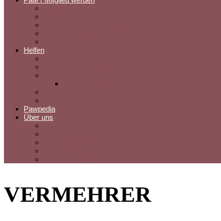
Futterpatenschaft – Ungarn
Medizinpatenschaft – Rumänien
Patenschaft für Gnadenbrothunde
Mitglied werden
Aktives Teammitglied werden
Helfen
Spenden
Kochbuch für den guten Zweck
Merchandise
Sommermerch
Sachspenden
Pflegestelle werden
Pawpedia
Über uns
Unsere Geschichte
Unser Team
Spitzrettung Ungarn
Rumänienprojekt
Vereinssatzung
VERMEHRER