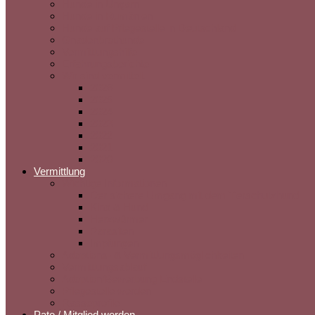
Hunde in Ungarn
Hunde in Rumänien
Hunde auf Pflegestelle in Deutschland
Gnadenbrothunde
Vermittlungshilfe
Erfahrungsberichte
Wir sind vermittelt
2026
2025
2024
2023
2022
2021
2020
Vermittlung
Wichtige Informationen
Der sichere Umgang mit dem Tierschutzhund
Kind & Hund
Herzwürmer
Parasiten
Impfungen
Adoptions- & Vermittlungsmöglichkeiten
Vermittlungsablauf
Adoption/Bewerbung Endstelle
Pflegestelle werden
Rasseprofile
Pate / Mitglied werden