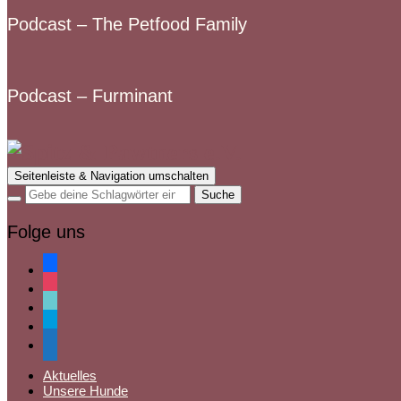
Podcast – The Petfood Family
Podcast – Furminant
Seitenleiste & Navigation umschalten
Folge uns
facebook
instagram
tiktok
paypal
mail
Aktuelles
Unsere Hunde