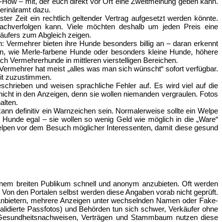
-How – mit, der euch direkt vor Ort eine Zweitmeinung geben kann.
terinäramt dazu.
ter Zeit ein rechtlich geltender Vertrag aufgesetzt werden könnte.
nachverfolgen kann. Viele möchten deshalb um jeden Preis eine
käufers zum Abgleich zeigen.
: Vermehrer bieten ihre Hunde besonders billig an – daran erkennt
ten, wie Merle-farbene Hunde oder besonders kleine Hunde, höhere
ch Vermehrerhunde in mittleren vierstelligen Bereichen.
n Vermehrer hat meist „alles was man sich wünscht“ sofort verfügbar.
eit zuzustimmen.
schrieben und weisen sprachliche Fehler auf. Es wird viel auf die
 nicht in den Anzeigen, denn sie wollen niemanden vergraulen. Fotos
alten.
ann definitiv ein Warnzeichen sein. Normalerweise sollte ein Welpe
r Hunde egal – sie wollen so wenig Geld wie möglich in die „Ware“
Welpen vor dem Besuch möglicher Interessenten, damit diese gesund
e einem breiten Publikum schnell und anonym anzubieten. Oft werden
. Von den Portalen selbst werden diese Angaben vorab nicht geprüft.
es Anbietern, mehrere Anzeigen unter wechselnden Namen oder Fake-
validierte Passfotos) und Behörden tun sich schwer, Verkäufer ohne
t Gesundheitsnachweisen, Verträgen und Stammbaum nutzen diese