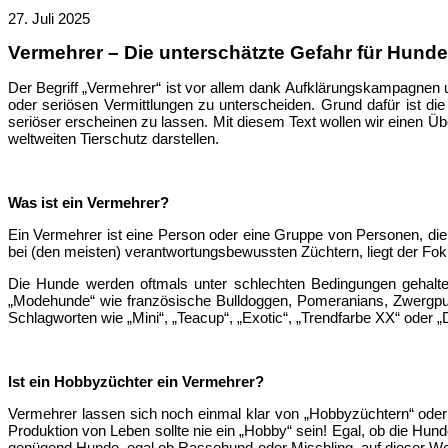
27. Juli 2025
Vermehrer – Die unterschätzte Gefahr für Hunde
Der Begriff „Vermehrer“ ist vor allem dank Aufklärungskampagnen 
oder seriösen Vermittlungen zu unterscheiden. Grund dafür ist die
seriöser erscheinen zu lassen. Mit diesem Text wollen wir einen 
weltweiten Tierschutz darstellen.
Was ist ein Vermehrer?
Ein Vermehrer ist eine Person oder eine Gruppe von Personen, die
bei (den meisten) verantwortungsbewussten Züchtern, liegt der Foku
Die Hunde werden oftmals unter schlechten Bedingungen gehalten
„Modehunde“ wie französische Bulldoggen, Pomeranians, Zwergpud
Schlagworten wie „Mini“, „Teacup“, „Exotic“, „Trendfarbe XX“ oder
Ist ein Hobbyzüchter ein Vermehrer?
Vermehrer lassen sich noch einmal klar von „Hobbyzüchtern“ oder 
Produktion von Leben sollte nie ein „Hobby“ sein! Egal, ob die Hu
genügend Hunde, egal ob Rassehund oder Mischling, auf dieser Wel