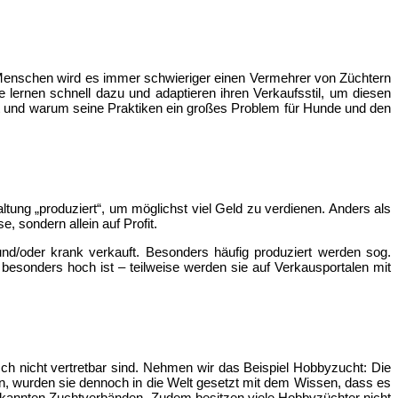
e Menschen wird es immer schwieriger einen Vermehrer von Züchtern
e lernen schnell dazu und adaptieren ihren Verkaufsstil, um diesen
nt und warum seine Praktiken ein großes Problem für Hunde und den
ung „produziert“, um möglichst viel Geld zu verdienen. Anders als
 sondern allein auf Profit.
nd/oder krank verkauft. Besonders häufig produziert werden sog.
sonders hoch ist – teilweise werden sie auf Verkausportalen mit
ch nicht vertretbar sind. Nehmen wir das Beispiel Hobbyzucht: Die
en, wurden sie dennoch in die Welt gesetzt mit dem Wissen, dass es
erkannten Zuchtverbänden. Zudem besitzen viele Hobbyzüchter nicht