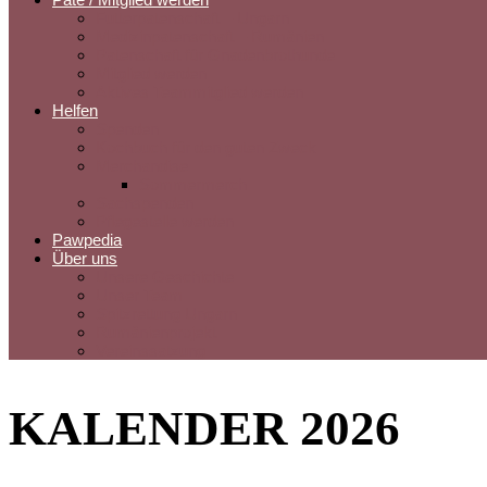
Futterpatenschaft – Ungarn
Medizinpatenschaft – Rumänien
Patenschaft für Gnadenbrothunde
Mitglied werden
Aktives Teammitglied werden
Helfen
Spenden
Kochbuch für den guten Zweck
Merchandise
Sommermerch
Sachspenden
Pflegestelle werden
Pawpedia
Über uns
Unsere Geschichte
Unser Team
Spitzrettung Ungarn
Rumänienprojekt
Vereinssatzung
KALENDER 2026