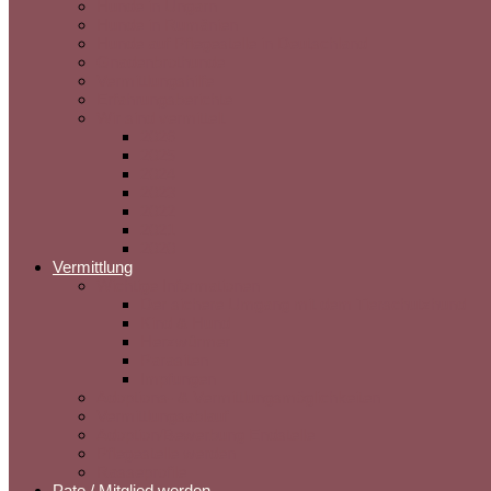
Hunde in Ungarn
Hunde in Rumänien
Hunde auf Pflegestelle in Deutschland
Gnadenbrothunde
Vermittlungshilfe
Erfahrungsberichte
Wir sind vermittelt
2026
2025
2024
2023
2022
2021
2020
Vermittlung
Wichtige Informationen
Der sichere Umgang mit dem Tierschutzhund
Kind & Hund
Herzwürmer
Parasiten
Impfungen
Adoptions- & Vermittlungsmöglichkeiten
Vermittlungsablauf
Adoption/Bewerbung Endstelle
Pflegestelle werden
Rasseprofile
Pate / Mitglied werden