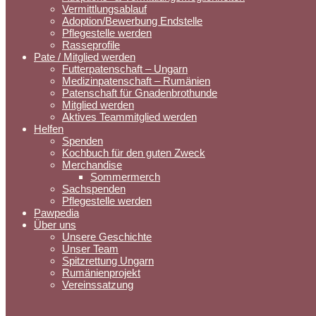
Vermittlungsablauf
Adoption/Bewerbung Endstelle
Pflegestelle werden
Rasseprofile
Pate / Mitglied werden
Futterpatenschaft – Ungarn
Medizinpatenschaft – Rumänien
Patenschaft für Gnadenbrothunde
Mitglied werden
Aktives Teammitglied werden
Helfen
Spenden
Kochbuch für den guten Zweck
Merchandise
Sommermerch
Sachspenden
Pflegestelle werden
Pawpedia
Über uns
Unsere Geschichte
Unser Team
Spitzrettung Ungarn
Rumänienprojekt
Vereinssatzung