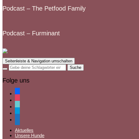
Podcast – The Petfood Family
Podcast – Furminant
Seitenleiste & Navigation umschalten
Folge uns
facebook
instagram
tiktok
paypal
mail
Aktuelles
Unsere Hunde