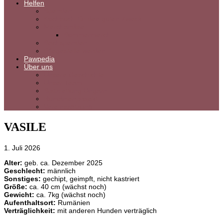
Helfen
Spenden
Kochbuch für den guten Zweck
Merchandise
Sommermerch
Sachspenden
Pflegestelle werden
Pawpedia
Über uns
Unsere Geschichte
Unser Team
Spitzrettung Ungarn
Rumänienprojekt
Vereinssatzung
VASILE
1. Juli 2026
Alter:
geb. ca. Dezember 2025
Geschlecht:
männlich
Sonstiges:
gechipt, geimpft, nicht kastriert
Größe:
ca. 40 cm (wächst noch)
Gewicht:
ca. 7kg (wächst noch)
Aufenthaltsort:
Rumänien
Verträglichkeit:
mit anderen Hunden verträglich