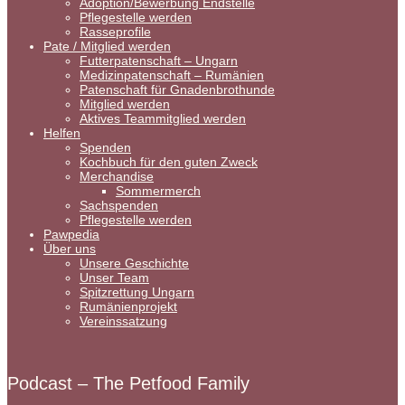
Adoption/Bewerbung Endstelle
Pflegestelle werden
Rasseprofile
Pate / Mitglied werden
Futterpatenschaft – Ungarn
Medizinpatenschaft – Rumänien
Patenschaft für Gnadenbrothunde
Mitglied werden
Aktives Teammitglied werden
Helfen
Spenden
Kochbuch für den guten Zweck
Merchandise
Sommermerch
Sachspenden
Pflegestelle werden
Pawpedia
Über uns
Unsere Geschichte
Unser Team
Spitzrettung Ungarn
Rumänienprojekt
Vereinssatzung
Podcast – The Petfood Family