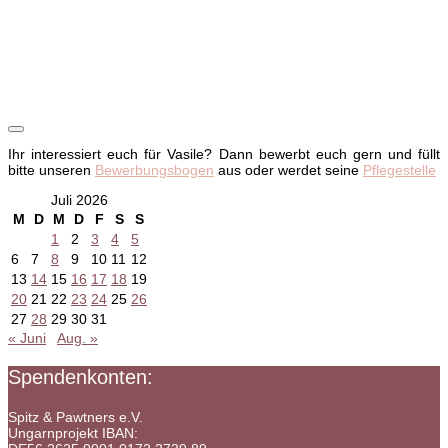
Ihr interessiert euch für Vasile? Dann bewerbt euch gern und füllt
bitte unseren
Bewerbungsbogen
aus oder werdet seine
Pflegestelle
Juli 2026
M
D
M
D
F
S
S
1
2
3
4
5
6
7
8
9
10
11
12
13
14
15
16
17
18
19
20
21
22
23
24
25
26
27
28
29
30
31
« Juni
Aug. »
Spendenkonten:
Spitz & Pawtners e.V.
Ungarnprojekt IBAN: