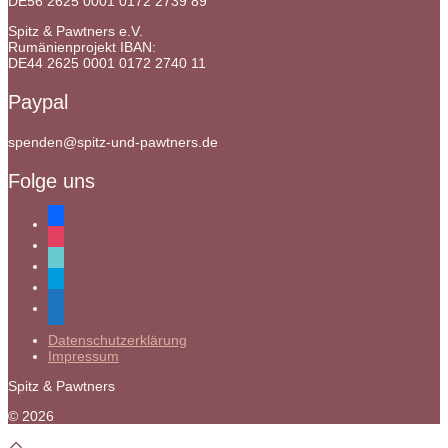
DE56 2625 0001 0172 2739 89
Spitz & Pawtners e.V.
Rumänienprojekt IBAN:
DE44 2625 0001 0172 2740 11
Paypal
spenden@spitz-und-pawtners.de
Folge uns
facebook
instagram
tiktok
paypal
mail
Datenschutzerklärung
Impressum
Spitz & Pawtners
© 2026
Scroll