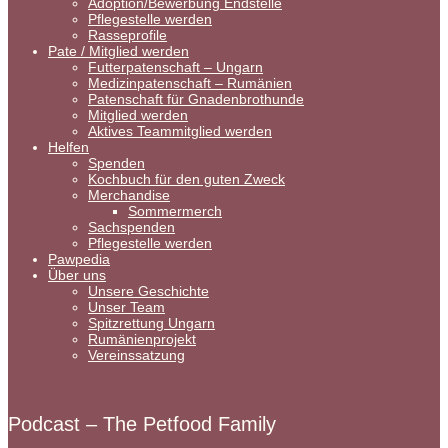
Adoption/Bewerbung Endstelle
Pflegestelle werden
Rasseprofile
Pate / Mitglied werden
Futterpatenschaft – Ungarn
Medizinpatenschaft – Rumänien
Patenschaft für Gnadenbrothunde
Mitglied werden
Aktives Teammitglied werden
Helfen
Spenden
Kochbuch für den guten Zweck
Merchandise
Sommermerch
Sachspenden
Pflegestelle werden
Pawpedia
Über uns
Unsere Geschichte
Unser Team
Spitzrettung Ungarn
Rumänienprojekt
Vereinssatzung
Podcast – The Petfood Family