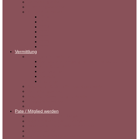
Vermittlungshilfe
Erfahrungsberichte
Wir sind vermittelt
2026
2025
2024
2023
2022
2021
2020
Vermittlung
Wichtige Informationen
Der sichere Umgang mit dem Tierschutzhund
Kind & Hund
Herzwürmer
Parasiten
Impfungen
Adoptions- & Vermittlungsmöglichkeiten
Vermittlungsablauf
Adoption/Bewerbung Endstelle
Pflegestelle werden
Rasseprofile
Pate / Mitglied werden
Futterpatenschaft – Ungarn
Medizinpatenschaft – Rumänien
Patenschaft für Gnadenbrothunde
Mitglied werden
Aktives Teammitglied werden