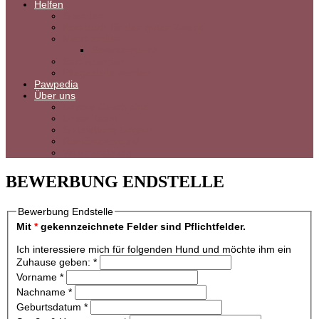
Helfen
Spenden
Kochbuch für den guten Zweck
Merchandise
Sommermerch
Sachspenden
Pflegestelle werden
Pawpedia
Über uns
Unsere Geschichte
Unser Team
Spitzrettung Ungarn
Rumänienprojekt
Vereinssatzung
BEWERBUNG ENDSTELLE
Bewerbung Endstelle
Mit
*
gekennzeichnete Felder sind Pflichtfelder.
Ich interessiere mich für folgenden Hund und möchte ihm ein
Zuhause geben:
*
Vorname
*
Nachname
*
Geburtsdatum
*