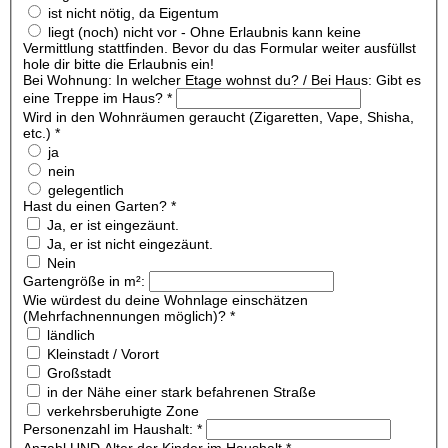
ist nicht nötig, da Eigentum
liegt (noch) nicht vor - Ohne Erlaubnis kann keine
Vermittlung stattfinden. Bevor du das Formular weiter ausfüllst
hole dir bitte die Erlaubnis ein!
Bei Wohnung: In welcher Etage wohnst du? / Bei Haus: Gibt es
eine Treppe im Haus?
*
Wird in den Wohnräumen geraucht (Zigaretten, Vape, Shisha,
etc.)
*
ja
nein
gelegentlich
Hast du einen Garten?
*
Ja, er ist eingezäunt.
Ja, er ist nicht eingezäunt.
Nein
Gartengröße in m²:
Wie würdest du deine Wohnlage einschätzen
(Mehrfachnennungen möglich)?
*
ländlich
Kleinstadt / Vorort
Großstadt
in der Nähe einer stark befahrenen Straße
verkehrsberuhigte Zone
Personenzahl im Haushalt:
*
Anzahl UND Alter der Kinder im Haushalt
*