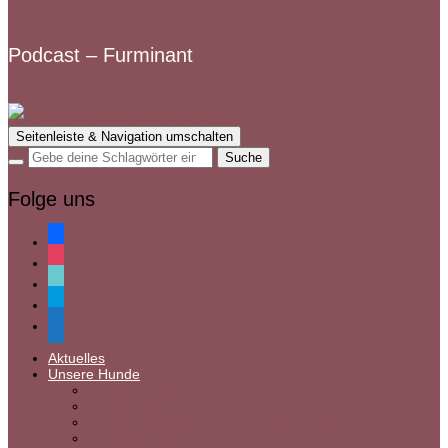
Podcast – Furminant
Seitenleiste & Navigation umschalten
Folge uns
facebook
instagram
tiktok
paypal
mail
Aktuelles
Unsere Hunde
Hunde in Ungarn
Hunde in Rumänien
Hunde auf Pflegestelle in Deutschland
Gnadenbrothunde