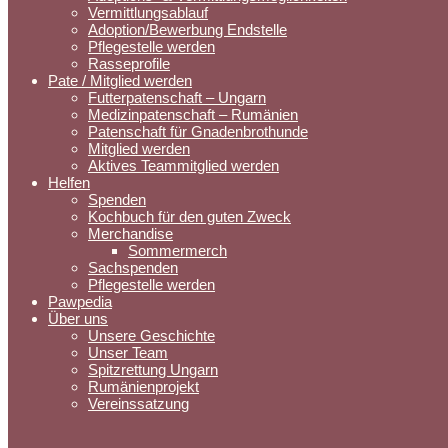
Vermittlungsablauf
Adoption/Bewerbung Endstelle
Pflegestelle werden
Rasseprofile
Pate / Mitglied werden
Futterpatenschaft – Ungarn
Medizinpatenschaft – Rumänien
Patenschaft für Gnadenbrothunde
Mitglied werden
Aktives Teammitglied werden
Helfen
Spenden
Kochbuch für den guten Zweck
Merchandise
Sommermerch
Sachspenden
Pflegestelle werden
Pawpedia
Über uns
Unsere Geschichte
Unser Team
Spitzrettung Ungarn
Rumänienprojekt
Vereinssatzung