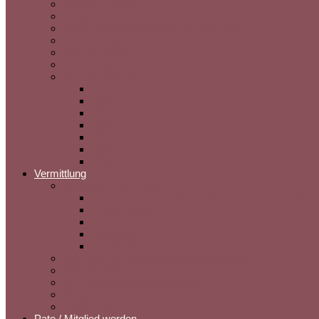
Hunde in Ungarn
Hunde in Rumänien
Hunde auf Pflegestelle in Deutschland
Gnadenbrothunde
Vermittlungshilfe
Erfahrungsberichte
Wir sind vermittelt
2026
2025
2024
2023
2022
2021
2020
Vermittlung
Wichtige Informationen
Der sichere Umgang mit dem Tierschutzhund
Kind & Hund
Herzwürmer
Parasiten
Impfungen
Adoptions- & Vermittlungsmöglichkeiten
Vermittlungsablauf
Adoption/Bewerbung Endstelle
Pflegestelle werden
Rasseprofile
Pate / Mitglied werden