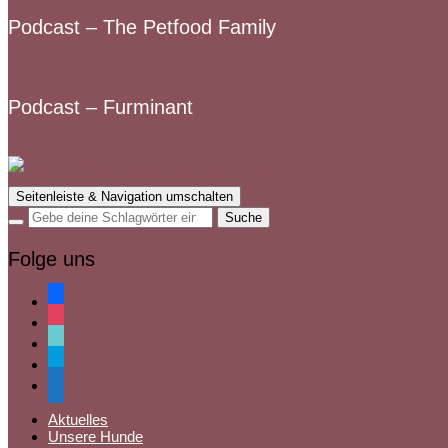
Podcast – The Petfood Family
Podcast – Furminant
Seitenleiste & Navigation umschalten
Folge uns
facebook
instagram
tiktok
paypal
mail
Aktuelles
Unsere Hunde