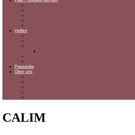
Futterpatenschaft – Ungarn
Medizinpatenschaft – Rumänien
Patenschaft für Gnadenbrothunde
Mitglied werden
Aktives Teammitglied werden
Helfen
Spenden
Kochbuch für den guten Zweck
Merchandise
Sommermerch
Sachspenden
Pflegestelle werden
Pawpedia
Über uns
Unsere Geschichte
Unser Team
Spitzrettung Ungarn
Rumänienprojekt
Vereinssatzung
CALIM