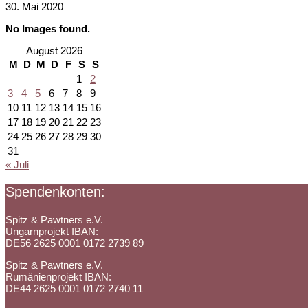
30. Mai 2020
No Images found.
August 2026
M
D
M
D
F
S
S
1
2
3
4
5
6
7
8
9
10
11
12
13
14
15
16
17
18
19
20
21
22
23
24
25
26
27
28
29
30
31
« Juli
Spendenkonten:
Spitz & Pawtners e.V.
Ungarnprojekt IBAN:
DE56 2625 0001 0172 2739 89
Spitz & Pawtners e.V.
Rumänienprojekt IBAN:
DE44 2625 0001 0172 2740 11