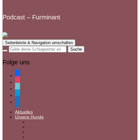
Podcast – Furminant
Seitenleiste & Navigation umschalten
Folge uns
facebook
instagram
tiktok
paypal
mail
Aktuelles
Unsere Hunde
Hunde in Ungarn
Hunde in Rumänien
Hunde auf Pflegestelle in Deutschland
Gnadenbrothunde