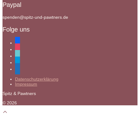
Paypal
spenden@spitz-und-pawtners.de
Folge uns
facebook
instagram
tiktok
paypal
mail
Datenschutzerklärung
Impressum
Spitz & Pawtners
© 2026
Scroll
to
top