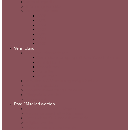
Vermittlungshilfe
Erfahrungsberichte
Wir sind vermittelt
2026
2025
2024
2023
2022
2021
2020
Vermittlung
Wichtige Informationen
Der sichere Umgang mit dem Tierschutzhund
Kind & Hund
Herzwürmer
Parasiten
Impfungen
Adoptions- & Vermittlungsmöglichkeiten
Vermittlungsablauf
Adoption/Bewerbung Endstelle
Pflegestelle werden
Rasseprofile
Pate / Mitglied werden
Futterpatenschaft – Ungarn
Medizinpatenschaft – Rumänien
Patenschaft für Gnadenbrothunde
Mitglied werden
Aktives Teammitglied werden