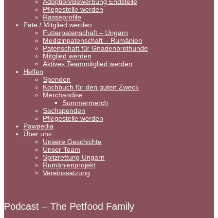
Adoption/Bewerbung Endstelle
Pflegestelle werden
Rasseprofile
Pate / Mitglied werden
Futterpatenschaft – Ungarn
Medizinpatenschaft – Rumänien
Patenschaft für Gnadenbrothunde
Mitglied werden
Aktives Teammitglied werden
Helfen
Spenden
Kochbuch für den guten Zweck
Merchandise
Sommermerch
Sachspenden
Pflegestelle werden
Pawpedia
Über uns
Unsere Geschichte
Unser Team
Spitzrettung Ungarn
Rumänienprojekt
Vereinssatzung
Podcast – The Petfood Family