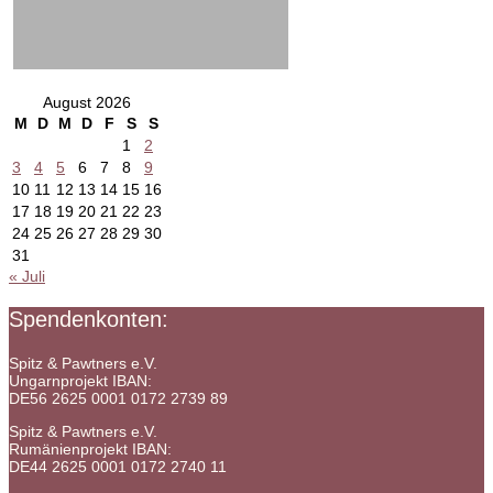
August 2026
M
D
M
D
F
S
S
1
2
3
4
5
6
7
8
9
10
11
12
13
14
15
16
17
18
19
20
21
22
23
24
25
26
27
28
29
30
31
« Juli
Spendenkonten:
Spitz & Pawtners e.V.
Ungarnprojekt IBAN:
DE56 2625 0001 0172 2739 89
Spitz & Pawtners e.V.
Rumänienprojekt IBAN:
DE44 2625 0001 0172 2740 11