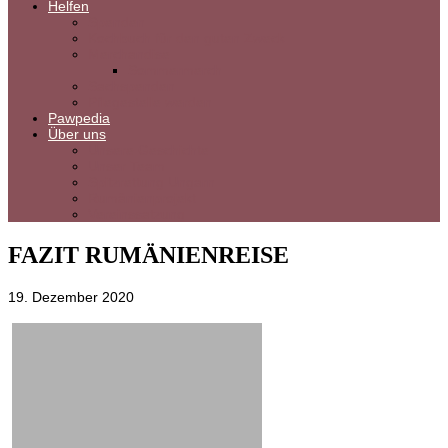
Helfen
Spenden
Kochbuch für den guten Zweck
Merchandise
Sommermerch
Sachspenden
Pflegestelle werden
Pawpedia
Über uns
Unsere Geschichte
Unser Team
Spitzrettung Ungarn
Rumänienprojekt
Vereinssatzung
FAZIT RUMÄNIENREISE
19. Dezember 2020