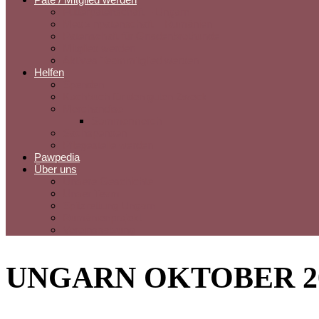
Futterpatenschaft – Ungarn
Medizinpatenschaft – Rumänien
Patenschaft für Gnadenbrothunde
Mitglied werden
Aktives Teammitglied werden
Helfen
Spenden
Kochbuch für den guten Zweck
Merchandise
Sommermerch
Sachspenden
Pflegestelle werden
Pawpedia
Über uns
Unsere Geschichte
Unser Team
Spitzrettung Ungarn
Rumänienprojekt
Vereinssatzung
UNGARN OKTOBER 20