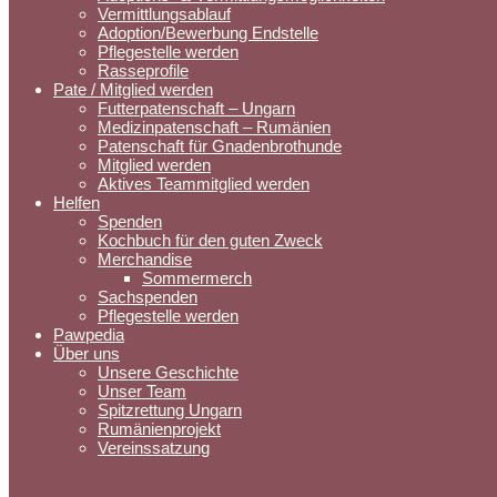
Vermittlungsablauf
Adoption/Bewerbung Endstelle
Pflegestelle werden
Rasseprofile
Pate / Mitglied werden
Futterpatenschaft – Ungarn
Medizinpatenschaft – Rumänien
Patenschaft für Gnadenbrothunde
Mitglied werden
Aktives Teammitglied werden
Helfen
Spenden
Kochbuch für den guten Zweck
Merchandise
Sommermerch
Sachspenden
Pflegestelle werden
Pawpedia
Über uns
Unsere Geschichte
Unser Team
Spitzrettung Ungarn
Rumänienprojekt
Vereinssatzung