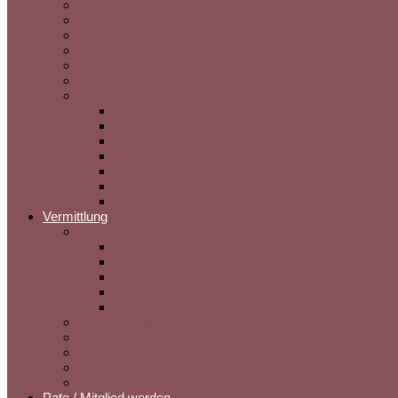
Hunde in Ungarn
Hunde in Rumänien
Hunde auf Pflegestelle in Deutschland
Gnadenbrothunde
Vermittlungshilfe
Erfahrungsberichte
Wir sind vermittelt
2026
2025
2024
2023
2022
2021
2020
Vermittlung
Wichtige Informationen
Der sichere Umgang mit dem Tierschutzhund
Kind & Hund
Herzwürmer
Parasiten
Impfungen
Adoptions- & Vermittlungsmöglichkeiten
Vermittlungsablauf
Adoption/Bewerbung Endstelle
Pflegestelle werden
Rasseprofile
Pate / Mitglied werden