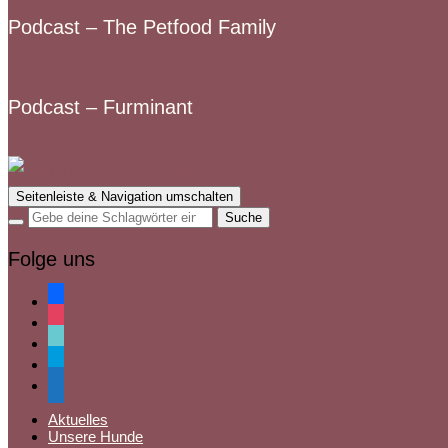
Podcast – The Petfood Family
Podcast – Furminant
Seitenleiste & Navigation umschalten
Folge uns
facebook
instagram
tiktok
paypal
mail
Aktuelles
Unsere Hunde