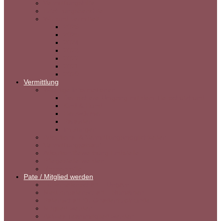
Vermittlungshilfe
Erfahrungsberichte
Wir sind vermittelt
2026
2025
2024
2023
2022
2021
2020
Vermittlung
Wichtige Informationen
Der sichere Umgang mit dem Tierschutzhund
Kind & Hund
Herzwürmer
Parasiten
Impfungen
Adoptions- & Vermittlungsmöglichkeiten
Vermittlungsablauf
Adoption/Bewerbung Endstelle
Pflegestelle werden
Rasseprofile
Pate / Mitglied werden
Futterpatenschaft – Ungarn
Medizinpatenschaft – Rumänien
Patenschaft für Gnadenbrothunde
Mitglied werden
Aktives Teammitglied werden