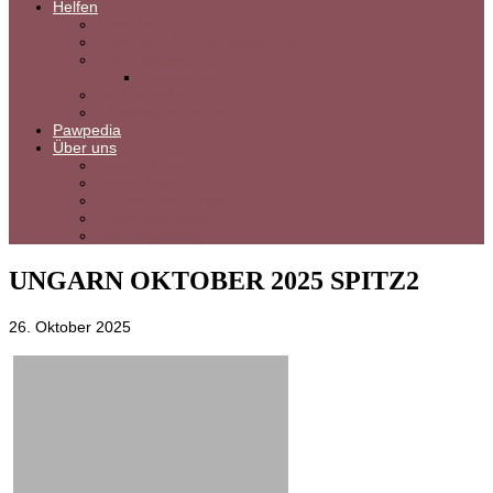
Helfen
Spenden
Kochbuch für den guten Zweck
Merchandise
Sommermerch
Sachspenden
Pflegestelle werden
Pawpedia
Über uns
Unsere Geschichte
Unser Team
Spitzrettung Ungarn
Rumänienprojekt
Vereinssatzung
UNGARN OKTOBER 2025 SPITZ2
26. Oktober 2025