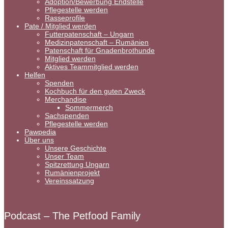
Adoption/Bewerbung Endstelle
Pflegestelle werden
Rasseprofile
Pate / Mitglied werden
Futterpatenschaft – Ungarn
Medizinpatenschaft – Rumänien
Patenschaft für Gnadenbrothunde
Mitglied werden
Aktives Teammitglied werden
Helfen
Spenden
Kochbuch für den guten Zweck
Merchandise
Sommermerch
Sachspenden
Pflegestelle werden
Pawpedia
Über uns
Unsere Geschichte
Unser Team
Spitzrettung Ungarn
Rumänienprojekt
Vereinssatzung
Podcast – The Petfood Family