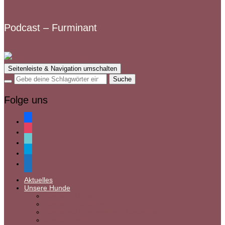
Podcast – Furminant
Seitenleiste & Navigation umschalten
Folge uns
facebook
instagram
tiktok
paypal
mail
Aktuelles
Unsere Hunde
Hunde in Ungarn
Hunde in Rumänien
Hunde auf Pflegestelle in Deutschland
Gnadenbrothunde