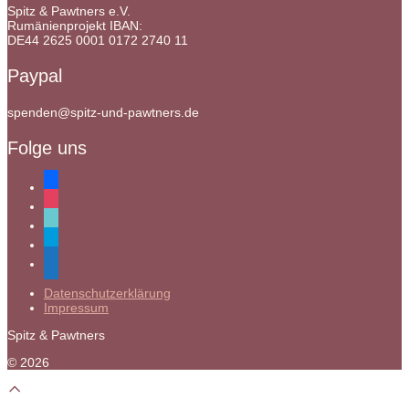
Spitz & Pawtners e.V.
Rumänienprojekt IBAN:
DE44 2625 0001 0172 2740 11
Paypal
spenden@spitz-und-pawtners.de
Folge uns
facebook
instagram
tiktok
paypal
mail
Datenschutzerklärung
Impressum
Spitz & Pawtners
© 2026
Scroll
to