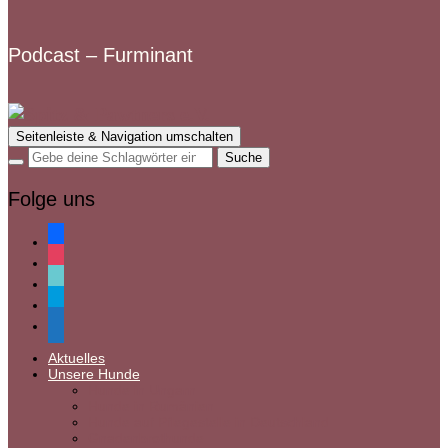
Podcast – Furminant
Seitenleiste & Navigation umschalten
Folge uns
facebook
instagram
tiktok
paypal
mail
Aktuelles
Unsere Hunde
Hunde in Ungarn
Hunde in Rumänien
Hunde auf Pflegestelle in Deutschland
Gnadenbrothunde