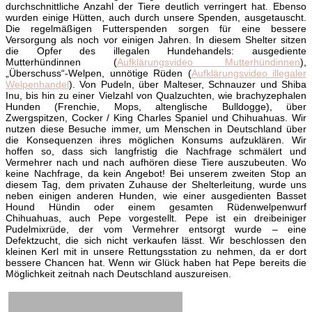
durchschnittliche Anzahl der Tiere deutlich verringert hat. Ebenso
wurden einige Hütten, auch durch unsere Spenden, ausgetauscht.
Die regelmäßigen Futterspenden sorgen für eine bessere
Versorgung als noch vor einigen Jahren. In diesem Shelter sitzen
die Opfer des illegalen Hundehandels: ausgediente
Mutterhündinnen (
Aufklärungsvideo Mutterhündinnen
),
„Überschuss“-Welpen, unnötige Rüden (
Aufklärungsvideo illegaler
Welpenhandel
). Von Pudeln, über Malteser, Schnauzer und Shiba
Inu, bis hin zu einer Vielzahl von Qualzuchten, wie brachyzephalen
Hunden
(Frenchie, Mops, altenglische Bulldogge), über
Zwergspitzen, Cocker / King Charles Spaniel und Chihuahuas. Wir
nutzen diese Besuche immer, um Menschen in Deutschland über
die Konsequenzen ihres möglichen Konsums aufzuklären. Wir
hoffen so, dass sich langfristig die Nachfrage schmälert und
Vermehrer nach und nach aufhören diese Tiere auszubeuten. Wo
keine Nachfrage, da kein Angebot! Bei unserem zweiten Stop an
diesem Tag, dem privaten Zuhause der Shelterleitung, wurde uns
neben einigen anderen Hunden, wie einer ausgedienten Basset
Hound Hündin oder einem gesamten Rüdenwelpenwurf
Chihuahuas, auch Pepe vorgestellt. Pepe ist ein dreibeiniger
Pudelmixrüde, der vom Vermehrer entsorgt wurde – eine
Defektzucht, die sich nicht verkaufen lässt. Wir beschlossen den
kleinen Kerl mit in unsere Rettungsstation zu nehmen, da er dort
bessere Chancen hat. Wenn wir Glück haben hat Pepe bereits die
Möglichkeit zeitnah nach Deutschland auszureisen.