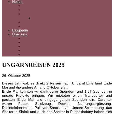
Helfen
Spenden
Kochbuch für den guten Zweck
Merchandise
Sommermerch
Sachspenden
Pflegestelle werden
Pawpedia
Über uns
Unsere Geschichte
Unser Team
Spitzrettung Ungarn
Rumänienprojekt
Vereinssatzung
UNGARNREISEN 2025
26. Oktober 2025
Dieses Jahr gab es direkt 2 Reisen nach Ungarn! Eine fand Ende
Mai und die andere Anfang Oktober statt.
Ende Mai
konnten wir dank eurer Spenden rund 1,3T Spenden in
unsere Projekte bringen. Wir mieteten einen Transporter und
packten Ende Mai alle eingegangenen Spenden ein. Darunter
waren Futter, Spielzeug, Decken, Nahrungsergänzung,
Desinfektionsmittel, Pullover, Snacks uvm. Unsere Spitzrettung, das
Shelter in Siofok und auch das Shelter in Püspökladány haben sich