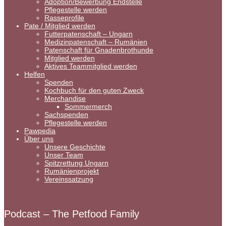
Adoption/Bewerbung Endstelle
Pflegestelle werden
Rasseprofile
Pate / Mitglied werden
Futterpatenschaft – Ungarn
Medizinpatenschaft – Rumänien
Patenschaft für Gnadenbrothunde
Mitglied werden
Aktives Teammitglied werden
Helfen
Spenden
Kochbuch für den guten Zweck
Merchandise
Sommermerch
Sachspenden
Pflegestelle werden
Pawpedia
Über uns
Unsere Geschichte
Unser Team
Spitzrettung Ungarn
Rumänienprojekt
Vereinssatzung
Podcast – The Petfood Family