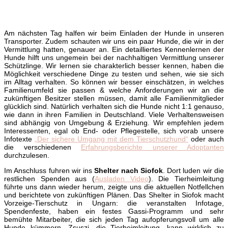
Am nächsten Tag halfen wir beim Einladen der Hunde in unseren
Transporter. Zudem schauten wir uns ein paar Hunde, die wir in der
Vermittlung hatten, genauer an. Ein detailliertes Kennenlernen der
Hunde hilft uns ungemein bei der nachhaltigen Vermittlung unserer
Schützlinge. Wir lernen sie charakterlich besser kennen, haben die
Möglichkeit verschiedene Dinge zu testen und sehen, wie sie sich
im Alltag verhalten. So können wir besser einschätzen, in welches
Familienumfeld sie passen & welche Anforderungen wir an die
zukünftigen Besitzer stellen müssen, damit alle Familienmitglieder
glücklich sind. Natürlich verhalten sich die Hunde nicht 1:1 genauso,
wie dann in ihren Familien in Deutschland. Viele Verhaltensweisen
sind abhängig von Umgebung & Erziehung. Wir empfehlen jedem
Interessenten, egal ob End- oder Pflegestelle, sich vorab unsere
Infotexte
„Der sichere Umgang mit dem Tierschutzhund“
oder auch
die verschiedenen
Erfahrungsberichte unserer Adoptanten
durchzulesen.
Im Anschluss fuhren wir ins
Shelter nach Siofok
. Dort luden wir die
restlichen Spenden aus (
Ausladen Video
). Die Tierheimleitung
führte uns dann wieder herum, zeigte uns die aktuellen Notfellchen
und berichtete von zukünftigen Plänen. Das Shelter in Siofok macht
Vorzeige-Tierschutz in Ungarn: die veranstalten Infotage,
Spendenfeste, haben ein festes Gassi-Programm und sehr
bemühte Mitarbeiter, die sich jeden Tag aufopferungsvoll um alle
Hunde kümmern. Zsuszi, die Tierheimleitung, kann wirklich zu