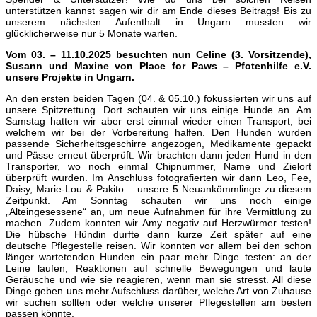
unterstützen kannst sagen wir dir am Ende dieses Beitrags! Bis zu
unserem nächsten Aufenthalt in Ungarn mussten wir
glücklicherweise nur 5 Monate warten.
Vom 03. – 11.10.2025 besuchten nun Celine (3. Vorsitzende),
Susann und Maxine von Place for Paws – Pfotenhilfe e.V.
unsere Projekte in Ungarn.
An den ersten beiden Tagen (04. & 05.10.) fokussierten wir uns auf
unsere Spitzrettung. Dort schauten wir uns einige Hunde an. Am
Samstag hatten wir aber erst einmal wieder einen Transport, bei
welchem wir bei der Vorbereitung halfen. Den Hunden wurden
passende Sicherheitsgeschirre angezogen, Medikamente gepackt
und Pässe erneut überprüft. Wir brachten dann jeden Hund in den
Transporter, wo noch einmal Chipnummer, Name und Zielort
überprüft wurden. Im Anschluss fotografierten wir dann Leo, Fee,
Daisy, Marie-Lou & Pakito – unsere 5 Neuankömmlinge zu diesem
Zeitpunkt. Am Sonntag schauten wir uns noch einige
„Alteingesessene“ an, um neue Aufnahmen für ihre Vermittlung zu
machen. Zudem konnten wir Amy negativ auf Herzwürmer testen!
Die hübsche Hündin durfte dann kurze Zeit später auf eine
deutsche Pflegestelle reisen. Wir konnten vor allem bei den schon
länger wartetenden Hunden ein paar mehr Dinge testen: an der
Leine laufen, Reaktionen auf schnelle Bewegungen und laute
Geräusche und wie sie reagieren, wenn man sie stresst. All diese
Dinge geben uns mehr Aufschluss darüber, welche Art von Zuhause
wir suchen sollten oder welche unserer Pflegestellen am besten
passen könnte.