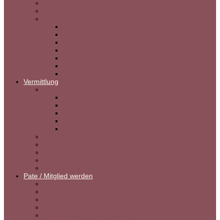
Vermittlungshilfe
Erfahrungsberichte
Wir sind vermittelt
2026
2025
2024
2023
2022
2021
2020
Vermittlung
Wichtige Informationen
Der sichere Umgang mit dem Tierschutzhund
Kind & Hund
Herzwürmer
Parasiten
Impfungen
Adoptions- & Vermittlungsmöglichkeiten
Vermittlungsablauf
Adoption/Bewerbung Endstelle
Pflegestelle werden
Rasseprofile
Pate / Mitglied werden
Futterpatenschaft – Ungarn
Medizinpatenschaft – Rumänien
Patenschaft für Gnadenbrothunde
Mitglied werden
Aktives Teammitglied werden