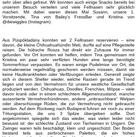
sehr über alles gefreut. Wir konnten auch einige Snacks bereits bei
unserem Besuch verteilen und viele Fellnasen sehr glücklich
machen. Mit dabei waren dieses Mal Susann, unsere 1.
Vorsitzende, Tina von Bailey’s FressBar und Kristina von
@diewiggles (Instagram).
Aus Püspökladány konnten wir 2 Fellnasen reservieren – eine
davon, die kleine Chihuahuahündin Meti, durfte auf eine Pflegestelle
reisen. Die hübsche Rosza hat direkt ein Zuhause für immer
gefunden. Vor Ort konnten wir helfen, indem Tina gemeinsam mit
Kristina ein paar sehr verfilzten Hunden eine lange benötigte
Sommerfrisur verpassten. Es waren einige Pudelmixe vor Ort, die
normalerweise regelmäßig geschoren werden müssen, damit sie
keine Hautkrankheiten oder Verfilzungen erleiden. Generell zeigte
sich in diesem Shelter wieder, welche Rassen gerade im Trend
liegen und von den Vermehrern für unsere westliche Gesellschaft
produziert werden. Chihuahuas, Doodles, Frenchies, Möpse – viele
davon krank oder in einem schlechtem Allgemeinzustand; manche
aussortierte Vermehrerhündinnen,
andere „unbrauchbare“ Welpen
oder überschüssige Rüden, die zur Vermehrung nicht gebraucht
werden. Auf dem Rückweg nach Budapest fuhren wir noch zu einer
Tötungsstation, die uns 3 Spitze übergeben sollte. Dort
angekommen spiegelte sich das wieder, was vielen leider nicht
bewusst ist: der schlechte Zustand von Tierheimen in Ungarn. Die
Zwinger waren teils beschädigt, klein und ungeschützt. Der Boden
bestand teils aus zerbrochenen Paletten, die ein hohes