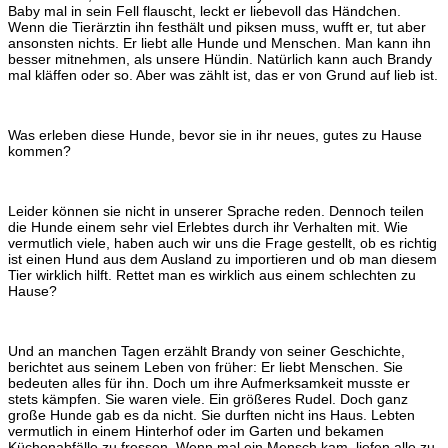
Baby mal in sein Fell flauscht, leckt er liebevoll das Händchen.
Wenn die Tierärztin ihn festhält und piksen muss, wufft er, tut aber
ansonsten nichts. Er liebt alle Hunde und Menschen. Man kann ihn
besser mitnehmen, als unsere Hündin. Natürlich kann auch Brandy
mal kläffen oder so. Aber was zählt ist, das er von Grund auf lieb ist.
Was erleben diese Hunde, bevor sie in ihr neues, gutes zu Hause
kommen?
Leider können sie nicht in unserer Sprache reden. Dennoch teilen
die Hunde einem sehr viel Erlebtes durch ihr Verhalten mit. Wie
vermutlich viele, haben auch wir uns die Frage gestellt, ob es richtig
ist einen Hund aus dem Ausland zu importieren und ob man diesem
Tier wirklich hilft. Rettet man es wirklich aus einem schlechten zu
Hause?
Und an manchen Tagen erzählt Brandy von seiner Geschichte,
berichtet aus seinem Leben von früher: Er liebt Menschen. Sie
bedeuten alles für ihn. Doch um ihre Aufmerksamkeit musste er
stets kämpfen. Sie waren viele. Ein größeres Rudel. Doch ganz
große Hunde gab es da nicht. Sie durften nicht ins Haus. Lebten
vermutlich in einem Hinterhof oder im Garten und bekamen
Küchenabfälle zu fressen. Wenn mal ein Mensch kam, liefen alle zu