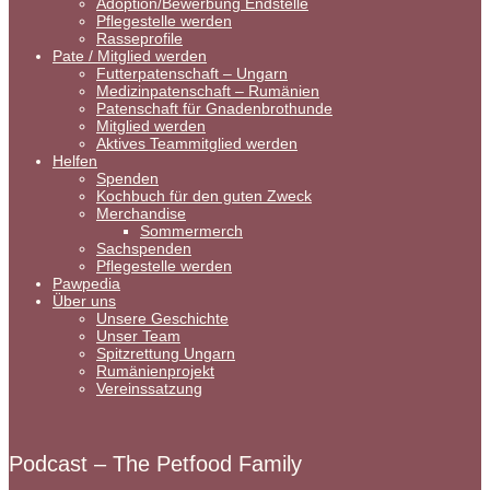
Adoption/Bewerbung Endstelle
Pflegestelle werden
Rasseprofile
Pate / Mitglied werden
Futterpatenschaft – Ungarn
Medizinpatenschaft – Rumänien
Patenschaft für Gnadenbrothunde
Mitglied werden
Aktives Teammitglied werden
Helfen
Spenden
Kochbuch für den guten Zweck
Merchandise
Sommermerch
Sachspenden
Pflegestelle werden
Pawpedia
Über uns
Unsere Geschichte
Unser Team
Spitzrettung Ungarn
Rumänienprojekt
Vereinssatzung
Podcast – The Petfood Family