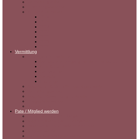
Vermittlungshilfe
Erfahrungsberichte
Wir sind vermittelt
2026
2025
2024
2023
2022
2021
2020
Vermittlung
Wichtige Informationen
Der sichere Umgang mit dem Tierschutzhund
Kind & Hund
Herzwürmer
Parasiten
Impfungen
Adoptions- & Vermittlungsmöglichkeiten
Vermittlungsablauf
Adoption/Bewerbung Endstelle
Pflegestelle werden
Rasseprofile
Pate / Mitglied werden
Futterpatenschaft – Ungarn
Medizinpatenschaft – Rumänien
Patenschaft für Gnadenbrothunde
Mitglied werden
Aktives Teammitglied werden