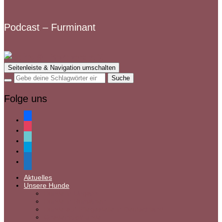
Podcast – Furminant
Seitenleiste & Navigation umschalten
Folge uns
facebook
instagram
tiktok
paypal
mail
Aktuelles
Unsere Hunde
Hunde in Ungarn
Hunde in Rumänien
Hunde auf Pflegestelle in Deutschland
Gnadenbrothunde