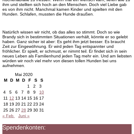
ihm und stellten sich hoch an den Menschen. Doch viel Liebe gab
es von ihm nicht. Manchmal kamen Kinder und spielten mit den
Hunden. Schlafen, mussten die Hunde draußen.
Natürlich wissen wir nicht, ob das alles so stimmt. Doch so wie
Brandy sich in bestimmten Situationen verhält, könnte er so gelebt
haben. Ganz sicher ist aber: Es geht ihm jetzt besser. Es braucht
Zeit zur Eingewöhnung. Er wird jeden Tag entspannter und
fröhlicher. Er spielt, er schmust, er nimmt teil. Er findet sich in sein
neues Leben als Familienhund jeden Tag mehr ein. Und am liebsten
würden wir noch viel mehr von diesen tollen Hunden bei uns
aufnehmen.
Mai 2020
M
D
M
D
F
S
S
1
2
3
4
5
6
7
8
9
10
11
12
13
14
15
16
17
18
19
20
21
22
23
24
25
26
27
28
29
30
31
« Feb.
Juni »
Spendenkonten: