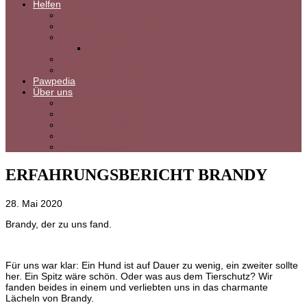
Helfen
Spenden
Kochbuch für den guten Zweck
Merchandise
Sommermerch
Sachspenden
Pflegestelle werden
Pawpedia
Über uns
Unsere Geschichte
Unser Team
Spitzrettung Ungarn
Rumänienprojekt
Vereinssatzung
ERFAHRUNGSBERICHT BRANDY
28. Mai 2020
Brandy, der zu uns fand.
Für uns war klar: Ein Hund ist auf Dauer zu wenig, ein zweiter sollte
her. Ein Spitz wäre schön. Oder was aus dem Tierschutz? Wir
fanden beides in einem und verliebten uns in das charmante
Lächeln von Brandy.