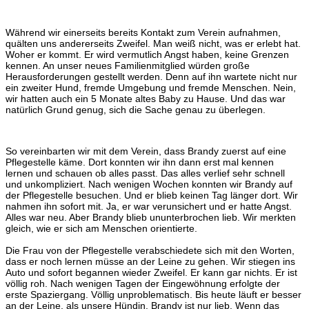
Während wir einerseits bereits Kontakt zum Verein aufnahmen,
quälten uns andererseits Zweifel. Man weiß nicht, was er erlebt hat.
Woher er kommt. Er wird vermutlich Angst haben, keine Grenzen
kennen. An unser neues Familienmitglied würden große
Herausforderungen gestellt werden. Denn auf ihn wartete nicht nur
ein zweiter Hund, fremde Umgebung und fremde Menschen. Nein,
wir hatten auch ein 5 Monate altes Baby zu Hause. Und das war
natürlich Grund genug, sich die Sache genau zu überlegen.
So vereinbarten wir mit dem Verein, dass Brandy zuerst auf eine
Pflegestelle käme. Dort konnten wir ihn dann erst mal kennen
lernen und schauen ob alles passt. Das alles verlief sehr schnell
und unkompliziert. Nach wenigen Wochen konnten wir Brandy auf
der Pflegestelle besuchen. Und er blieb keinen Tag länger dort. Wir
nahmen ihn sofort mit. Ja, er war verunsichert und er hatte Angst.
Alles war neu. Aber Brandy blieb ununterbrochen lieb. Wir merkten
gleich, wie er sich am Menschen orientierte.
Die Frau von der Pflegestelle verabschiedete sich mit den Worten,
dass er noch lernen müsse an der Leine zu gehen. Wir stiegen ins
Auto und sofort begannen wieder Zweifel. Er kann gar nichts. Er ist
völlig roh. Nach wenigen Tagen der Eingewöhnung erfolgte der
erste Spaziergang. Völlig unproblematisch. Bis heute läuft er besser
an der Leine, als unsere Hündin. Brandy ist nur lieb. Wenn das